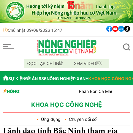
Chủ nhật 09/08/2026 15:47
ĐỌC TẠP CHÍ IN
XEM VIDEO
SỰ KIỆN
ĐỀ ÁN 885
NÔNG NGHIỆP XANH
KHOA HỌC CÔNG NG
NÓNG:
Phân Bón Cà Mau đồng hành với bóng
Chỉ đạo xử lý vụ phá rừng tại lâm p
Mùa xanh trên cánh đồng Mường Th
KHOA HỌC CÔNG NGHỆ
Ứng dụng
Chuyển đổi số
Lãnh đạo tỉnh Bắc Ninh tham gia