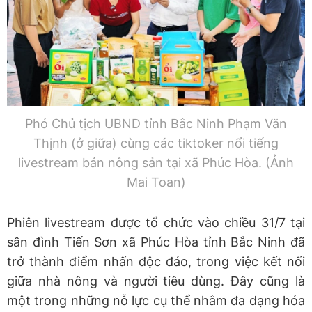
Phó Chủ tịch UBND tỉnh Bắc Ninh Phạm Văn
Thịnh (ở giữa) cùng các tiktoker nổi tiếng
livestream bán nông sản tại xã Phúc Hòa. (Ảnh
Mai Toan)
Phiên livestream được tổ chức vào chiều 31/7 tại
sân đình Tiến Sơn xã Phúc Hòa tỉnh Bắc Ninh đã
trở thành điểm nhấn độc đáo, trong việc kết nối
giữa nhà nông và người tiêu dùng. Đây cũng là
một trong những nỗ lực cụ thể nhằm đa dạng hóa