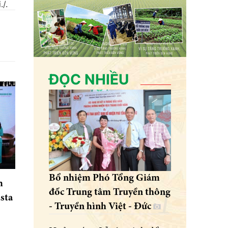
/.
ĐỌC NHIỀU
Bổ nhiệm Phó Tổng Giám
m
đốc Trung tâm Truyền thông
sta
- Truyền hình Việt - Đức