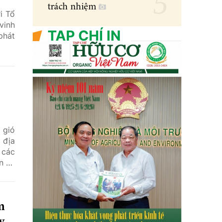
trách nhiệm
i Tổ
vinh
TẠP CHÍ IN
phát
 gió
 địa
 các
n và
m