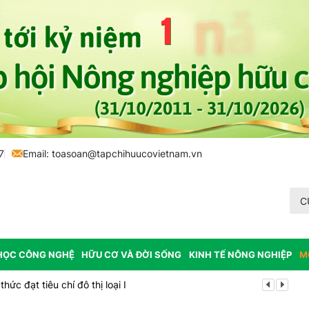
7
Email:
toasoan@tapchihuucovietnam.vn
C
HỌC CÔNG NGHỆ
HỮU CƠ VÀ ĐỜI SỐNG
KINH TẾ NÔNG NGHIỆP
M
ức đạt tiêu chí đô thị loại I
Bổ nhiệm Phó