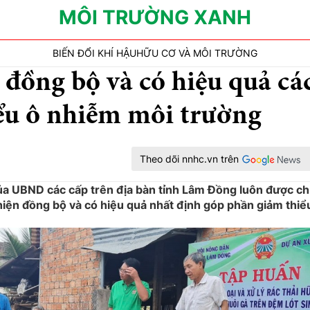
MÔI TRƯỜNG XANH
BIẾN ĐỔI KHÍ HẬU
HỮU CƠ VÀ MÔI TRƯỜNG
đồng bộ và có hiệu quả cá
iểu ô nhiễm môi trường
Theo dõi nnhc.vn trên
a UBND các cấp trên địa bàn tỉnh Lâm Đồng luôn được c
hiện đồng bộ và có hiệu quả nhất định góp phần giảm thiể