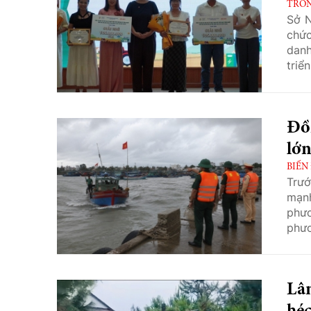
TRO
Sở N
chức
danh
triể
Đồ
lớn
BIẾN
Trướ
mạnh
phươ
phươ
tài s
Lâ