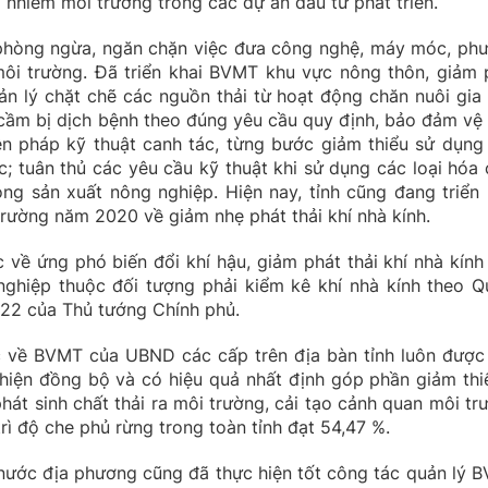
 nhiễm môi trường trong các dự án đầu tư phát triển.
phòng ngừa, ngăn chặn việc đưa công nghệ, máy móc, ph
m môi trường. Đã triển khai BVMT khu vực nông thôn, giảm 
uản lý chặt chẽ các nguồn thải từ hoạt động chăn nuôi gia 
a cầm bị dịch bệnh theo đúng yêu cầu quy định, bảo đảm vệ 
n pháp kỹ thuật canh tác, từng bước giảm thiểu sử dụng
; tuân thủ các yêu cầu kỹ thuật khi sử dụng các loại hóa 
ng sản xuất nông nghiệp. Hiện nay, tỉnh cũng đang triển 
rường năm 2020 về giảm nhẹ phát thải khí nhà kính.
 về ứng phó biến đổi khí hậu, giảm phát thải khí nhà kính
ghiệp thuộc đối tượng phải kiểm kê khí nhà kính theo Q
22 của Thủ tướng Chính phủ.
c về BVMT của UBND các cấp trên địa bàn tỉnh luôn được
 hiện đồng bộ và có hiệu quả nhất định góp phần giảm thi
hát sinh chất thải ra môi trường, cải tạo cảnh quan môi tr
rì độ che phủ rừng trong toàn tỉnh đạt 54,47 %.
nước địa phương cũng đã thực hiện tốt công tác quản lý 