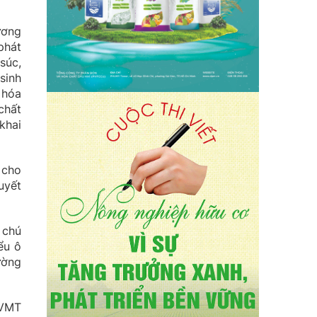
ương
phát
súc,
sinh
 hóa
chất
khai
 cho
uyết
 chú
ểu ô
ường
BVMT