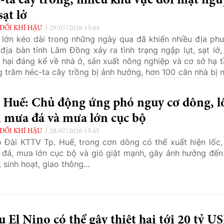
-ta cây trồng, nhiều khu vực đối mặt ngu
sạt lở
 ĐỔI KHÍ HẬU
29/07/2026 15:44
lớn kéo dài trong những ngày qua đã khiến nhiều địa ph
 địa bàn tỉnh Lâm Đồng xảy ra tình trạng ngập lụt, sạt lở,
t hại đáng kể về nhà ở, sản xuất nông nghiệp và cơ sở hạ t
 trăm héc-ta cây trồng bị ảnh hưởng, hơn 100 căn nhà bị 
và phải di dời, trong khi nguy cơ mưa lớn, ngập úng và sạ
vẫn được cảnh báo tiếp diễn trong những ngày tới.
 Huế: Chủ động ứng phó nguy cơ dông, l
, mưa đá và mưa lớn cục bộ
 ĐỔI KHÍ HẬU
28/07/2026 15:45
 Đài KTTV Tp. Huế, trong cơn dông có thể xuất hiện lốc, 
đá, mưa lớn cục bộ và gió giật mạnh, gây ảnh hưởng đến
, sinh hoạt, giao thông...
u El Nino có thể gây thiệt hại tới 20 tỷ U