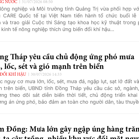
NG NƯỚC
31/07/2026 08:50
ông nghiệp và Môi trường tỉnh Quảng Trị vừa phối hợp vớ
 CARE Quốc tế tại Việt Nam tiến hành tổ chức buổi lễ 
 và trao giải Cuộc thi Sáng tạo khoa học kỹ thuật trong 
n kinh tế nông nghiệp thích ứng biến đổi khí hậu…
ng Tháp yêu cầu chủ động ứng phó mưa
, lốc, sét và gió mạnh trên biển
 ĐỔI KHÍ HẬU
30/07/2026 14:33
c nguy cơ mưa lớn, lốc, sét, mưa đá, ngập lụt, sạt lở đất và
 trên biển, UBND tỉnh Đồng Tháp yêu cầu các sở, ngành,
ng theo dõi sát diễn biến thời tiết, chủ động triển khai
ng án ứng phó, bảo đảm an toàn cho người dân, tàu thuyề
ản.
m Đồng: Mưa lớn gây ngập úng hàng tră