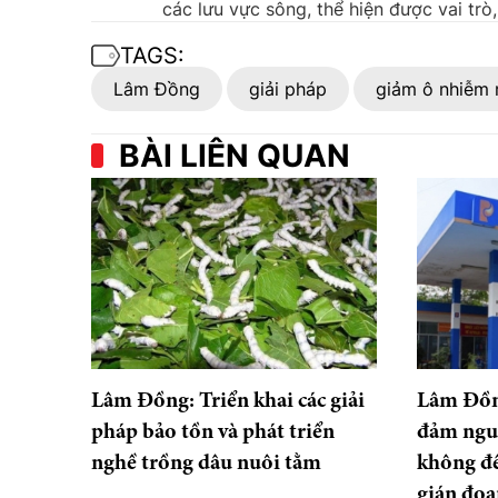
các lưu vực sông, thể hiện được vai trò
TAGS:
Lâm Đồng
giải pháp
giảm ô nhiễm 
BÀI LIÊN QUAN
Lâm Đồng: Triển khai các giải
Lâm Đồn
pháp bảo tồn và phát triển
đảm ngu
nghề trồng dâu nuôi tằm
không để
gián đoạ