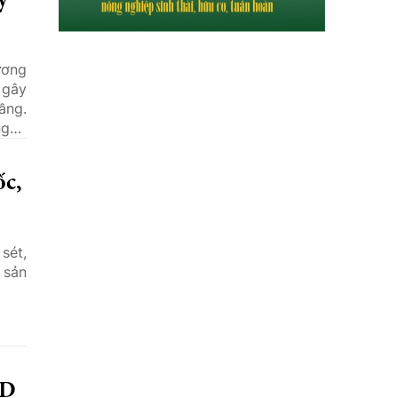
y
ương
 gây
ầng.
ngập
t lở
ốc,
sét,
 sản
SD