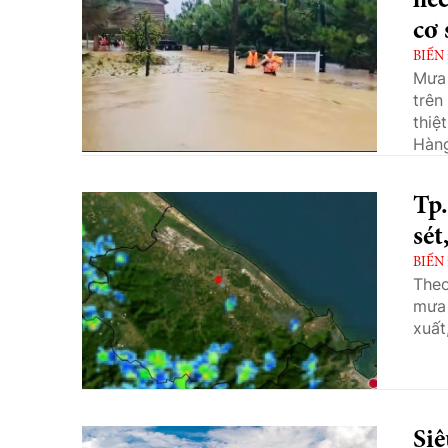
héc
cơ 
BIẾN
Mưa 
trên
thiệ
Hàng
lụt 
đất 
Tp.
sét
BIẾN
Theo
mưa 
xuất
Siê