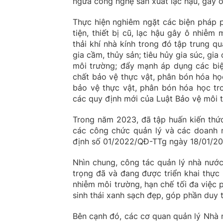
ngừa công nghệ sản xuất lạc hậu, gây ô
Thực hiện nghiêm ngặt các biện pháp 
tiện, thiết bị cũ, lạc hậu gây ô nhiễ
thải khí nhà kính trong đó tập trung q
gia cầm, thủy sản; tiêu hủy gia súc, gi
môi trường; đẩy mạnh áp dụng các biệ
chất bảo vệ thực vật, phân bón hóa học
bảo vệ thực vật, phân bón hóa học tro
các quy định mới của Luật Bảo vệ môi t
Trong năm 2023, đã tập huấn kiến thức
các công chức quản lý và các doanh n
định số 01/2022/QĐ-TTg ngày 18/01/20
Nhìn chung, công tác quản lý nhà nướ
trọng đã và đang được triển khai thực
nhiễm môi trường, hạn chế tối đa việc p
sinh thái xanh sạch đẹp, góp phần duy t
Bên cạnh đó, các cơ quan quản lý Nhà 