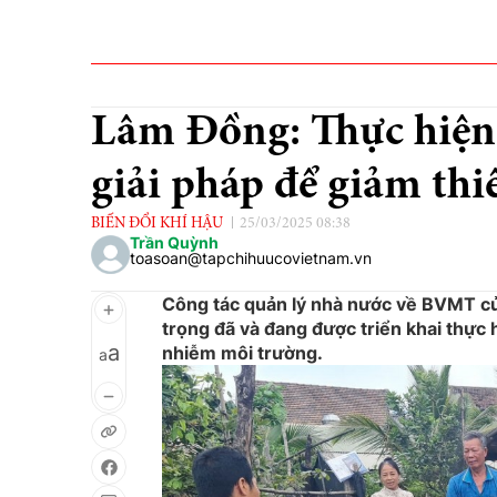
Lâm Đồng: Thực hiện 
giải pháp để giảm th
BIẾN ĐỔI KHÍ HẬU
25/03/2025 08:38
Trần Quỳnh
toasoan@tapchihuucovietnam.vn
Công tác quản lý nhà nước về BVMT củ
trọng đã và đang được triển khai thực 
a
nhiễm môi trường.
a