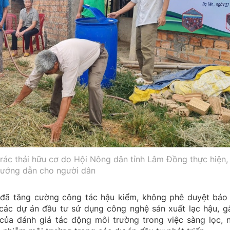
 rác thải hữu cơ do Hội Nông dân tỉnh Lâm Đồng thực hiện,
ướng dẫn cho người dân
đã tăng cường công tác hậu kiểm, không phê duyệt báo
 các dự án đầu tư sử dụng công nghệ sản xuất lạc hậu, g
của đánh giá tác động môi trường trong việc sàng lọc, 