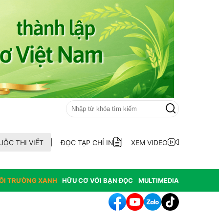
UỘC THI VIẾT
ĐỌC TẠP CHÍ IN
XEM VIDEO
ÔI TRƯỜNG XANH
HỮU CƠ VỚI BẠN ĐỌC
MULTIMEDIA
 Tổng Giám đốc Trung tâm Truyền thông - Truyền hình Việt - Đức