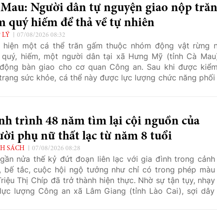
 Mau: Người dân tự nguyện giao nộp tră
 quý hiếm để thả về tự nhiên
 LÝ
07/08/2026 08:32
 hiện một cá thể trăn gấm thuộc nhóm động vật rừng 
 quý, hiếm, một người dân tại xã Hưng Mỹ (tỉnh Cà Mau
động bàn giao cho cơ quan Công an. Sau khi được kiểm
 trạng sức khỏe, cá thể này được lực lượng chức năng phối
về môi trường tự nhiên theo đúng quy định.
h trình 48 năm tìm lại cội nguồn của
ời phụ nữ thất lạc từ năm 8 tuổi
H SÁCH
07/08/2026 08:28
gần nửa thế kỷ đứt đoạn liên lạc với gia đình trong cảnh
, bế tắc, cuộc hội ngộ tưởng như chỉ có trong phép màu
Triệu Thị Chíp đã trở thành hiện thực. Nhờ sự tận tụy, nhạy
lực lượng Công an xã Lâm Giang (tỉnh Lào Cai), sợi dây 
 kéo dài qua hai thế hệ cuối cùng cũng được thắt chặt trở lạ