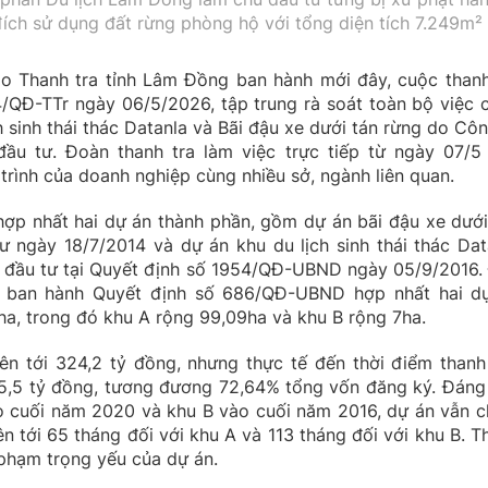
đích sử dụng đất rừng phòng hộ với tổng diện tích 7.249m²
do Thanh tra tỉnh Lâm Đồng ban hành mới đây, cuộc thanh
/QĐ-TTr ngày 06/5/2026, tập trung rà soát toàn bộ việc 
h sinh thái thác Datanla và Bãi đậu xe dưới tán rừng do Côn
u tư. Đoàn thanh tra làm việc trực tiếp từ ngày 07/5
trình của doanh nghiệp cùng nhiều sở, ngành liên quan.
hợp nhất hai dự án thành phần, gồm dự án bãi đậu xe dưới
 ngày 18/7/2014 và dự án khu du lịch sinh thái thác Dat
 đầu tư tại Quyết định số 1954/QĐ-UBND ngày 05/9/2016.
 ban hành Quyết định số 686/QĐ-UBND hợp nhất hai d
9ha, trong đó khu A rộng 99,09ha và khu B rộng 7ha.
n tới 324,2 tỷ đồng, nhưng thực tế đến thời điểm thanh 
5,5 tỷ đồng, tương đương 72,64% tổng vốn đăng ký. Đáng
ào cuối năm 2020 và khu B vào cuối năm 2016, dự án vẫn 
n tới 65 tháng đối với khu A và 113 tháng đối với khu B. T
 phạm trọng yếu của dự án.