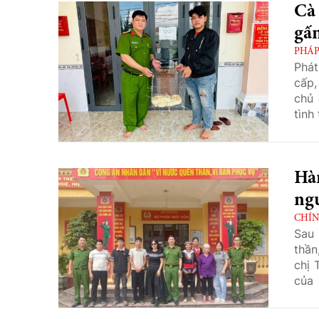
Cà
gấm
PHÁP
Phát
cấp,
chủ 
tình
thả 
Hàn
ngư
CHÍN
Sau 
thần
chị 
của 
thân