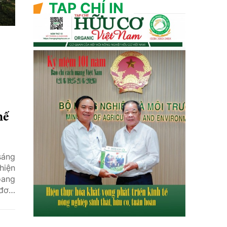
TẠP CHÍ IN
hế
sáng
hiện
oang
 đơn,