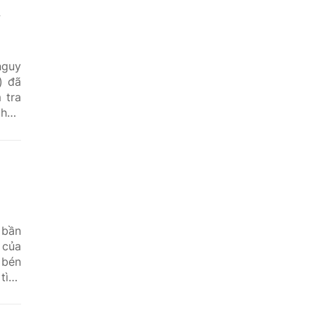
n
nguy
) đã
 tra
 hợp
 bần
 của
 bén
tình
i.