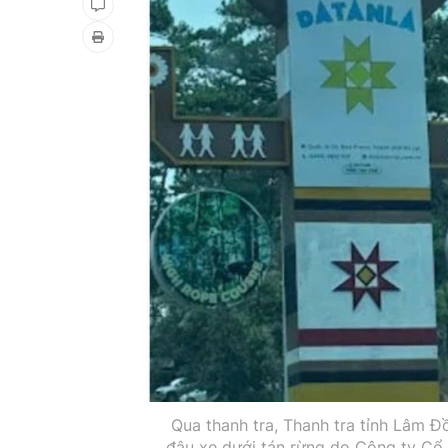
Qua thanh tra, Thanh tra tỉnh Lâm Đồ
đậu xe dưới tán rừng do Công ty Cổ 