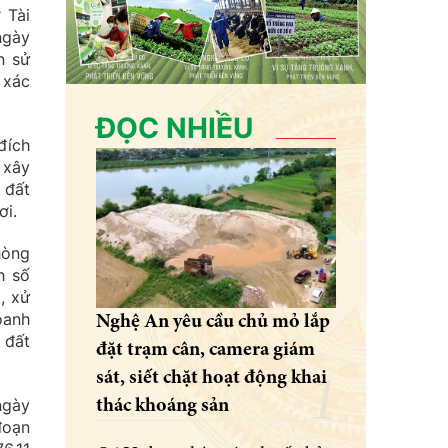
 Tài
ngày
n sử
 xác
ĐỌC NHIỀU
đích
 xây
 đất
ơi.
hòng
h số
, xử
oanh
Nghệ An yêu cầu chủ mỏ lắp
 đất
đặt trạm cân, camera giám
sát, siết chặt hoạt động khai
ngày
thác khoáng sản
đoạn