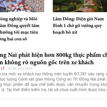
ông nghiệp và Môi
Lâm Đồng: Điện gió Nam
Lâm Đồng quyết tâm
Bình 1 chờ gỡ vướng quy
 hướng tới mục tiêu
hoạch bô xít
ởng hai con số
ng Nai phát hiện hơn 800kg thực phẩm c
n không rõ nguồn gốc trên xe khách
 LÝ
07/08/2026 08:40
 tra một xe khách lưu thông trên tuyến ĐT.741 vào rạng 
 lực lượng Cảnh sát giao thông Công an TP. Đồng Nai phát 
g thực phẩm đã qua chế biến được vận chuyển trong kh
 lý. Tại thời điểm kiểm tra, tài xế chưa xuất trình được hóa
g từ chứng minh nguồn gốc, xuất xứ của lô hàng.