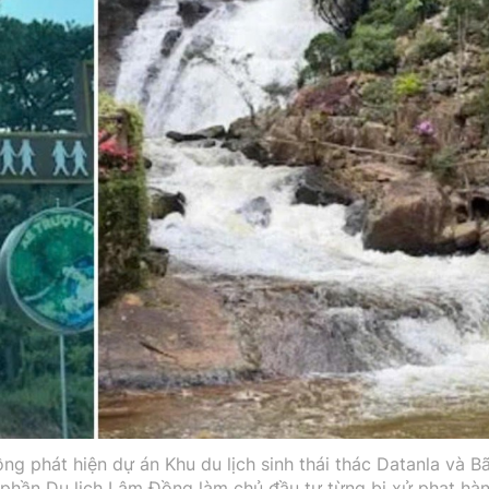
ng phát hiện dự án Khu du lịch sinh thái thác Datanla và Bã
phần Du lịch Lâm Đồng làm chủ đầu tư từng bị xử phạt hà