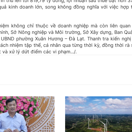
 thu lên tới 819,79 tỷ đồng, lợi nhuận sau thuế đạt hơn 37
quả kinh doanh lớn, song không đồng nghĩa với việc hợp 
 nhiệm không chỉ thuộc về doanh nghiệp mà còn liên quan
chính, Sở Nông nghiệp và Môi trường, Sở Xây dựng, Ban Quả
 UBND phường Xuân Hương – Đà Lạt. Thanh tra kiến nghị
ách nhiệm tập thể, cá nhân qua từng thời kỳ, đồng thời rà 
t và xử lý dứt điểm các vi phạm.../.