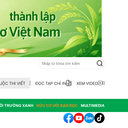
UỘC THI VIẾT
ĐỌC TẠP CHÍ IN
XEM VIDEO
ÔI TRƯỜNG XANH
HỮU CƠ VỚI BẠN ĐỌC
MULTIMEDIA
hát hiện 9 mẫu xăng dầu kém chất lượng