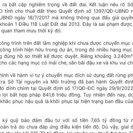
 ra bất cập nghiêm trọng về đất đai. Kết luận nêu rõ Sở
 tỉnh cho thuê đất theo Quyết định số 1397/QĐ-UBND 
-UBND ngày 18/7/2017 mà không thông qua đấu giá quyề
 khoản 1 Điều 118 Luật Đất đai 2013. Đây là sai phạm được
ơ quan tham mưu thời kỳ đó.
ông trình trên đất lâm nghiệp khi chưa được chuyển mục 
 công trình hiện hữu trong dự án, trong đó nhiều hạng mục
 đúng hồ sơ thiết kế được duyệt. Riêng khoảng 3.240m²
cho các hạng mục có mái che, sân bãi đậu xe và khu vui ch
chính về hành vi tự ý chuyển mục đích sử dụng đất rừng p
 tra Sở Tài nguyên và Môi trường đã ban hành Quyết địn
 đính chính tại Quyết định số 17/QĐ-ĐC ngày 29/9/2022
u lợi bất hợp pháp 841,6 triệu đồng. Tuy nhiên đến nay, d
khắc phục hậu quả là khôi phục lại hiện trạng ban đầu của
ã ký quỹ bảo đảm đầu tư với số tiền 7,65 tỷ đồng từ 
àn trả do chưa đáp ứng điều kiện tiến độ. Dù vậy, giai 