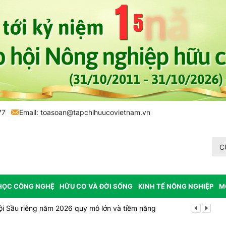
77
Email:
toasoan@tapchihuucovietnam.vn
C
HỌC CÔNG NGHỆ
HỮU CƠ VÀ ĐỜI SỐNG
KINH TẾ NÔNG NGHIỆP
M
ội Sầu riêng năm 2026 quy mô lớn và tiềm năng
Vĩnh Long p