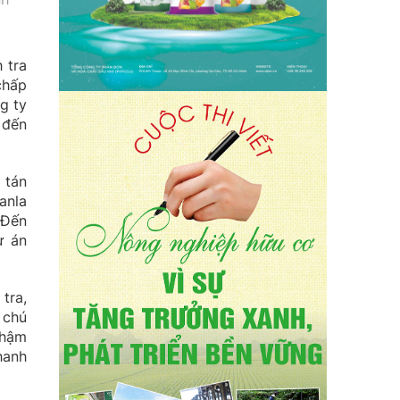
 tra
chấp
g ty
 đến
 tán
anla
 Đến
ự án
tra,
 chú
chậm
hanh