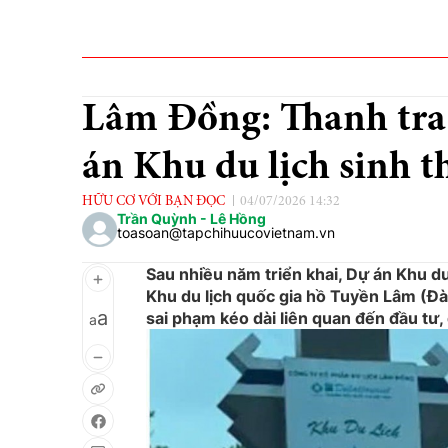
Lâm Đồng: Thanh tra 
án Khu du lịch sinh t
HỮU CƠ VỚI BẠN ĐỌC
04/07/2026 14:32
Trần Quỳnh - Lê Hồng
toasoan@tapchihuucovietnam.vn
Sau nhiều năm triển khai, Dự án Khu du 
Khu du lịch quốc gia hồ Tuyền Lâm (Đà L
a
sai phạm kéo dài liên quan đến đầu tư, 
a