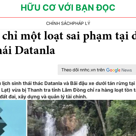
HỮU CƠ VỚI BẠN ĐỌC
CHÍNH SÁCH
PHÁP LÝ
chỉ một loạt sai phạm tại 
hái Datanla
Theo dõi nnhc.vn trên
lịch sinh thái thác Datanla và Bãi đậu xe dưới tán rừng tại
ạt) vừa bị Thanh tra tỉnh Lâm Đồng chỉ ra hàng loạt tồn tạ
đất đai, xây dựng và quản lý tài chính.