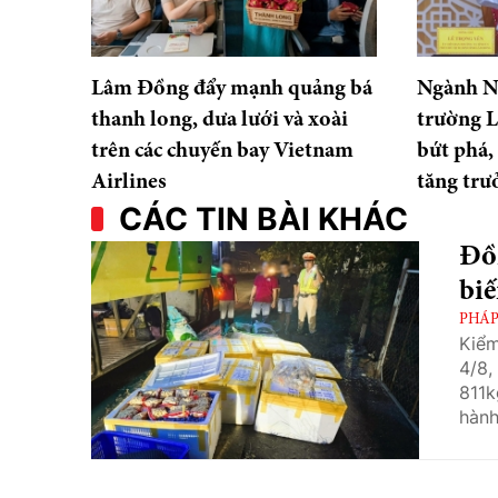
Lâm Đồng đẩy mạnh quảng bá
Ngành N
thanh long, dưa lưới và xoài
trường 
trên các chuyến bay Vietnam
bứt phá,
Airlines
tăng trư
CÁC TIN BÀI KHÁC
Đồ
biế
PHÁP
Kiểm
4/8,
811k
hành
chứn