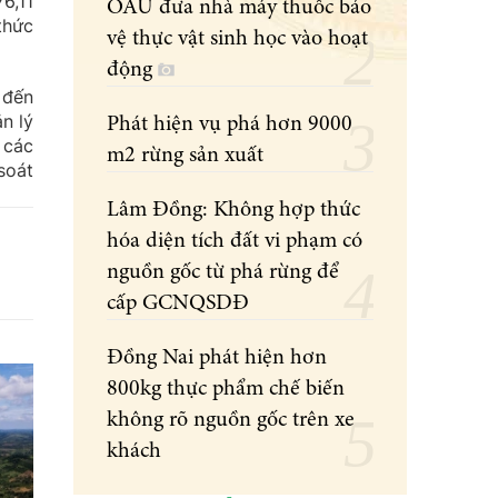
6,11
OAU đưa nhà máy thuốc bảo
thức
vệ thực vật sinh học vào hoạt
động
 đến
n lý
Phát hiện vụ phá hơn 9000
 các
m2 rừng sản xuất
soát
Lâm Đồng: Không hợp thức
hóa diện tích đất vi phạm có
nguồn gốc từ phá rừng để
cấp GCNQSDĐ
Đồng Nai phát hiện hơn
800kg thực phẩm chế biến
không rõ nguồn gốc trên xe
khách