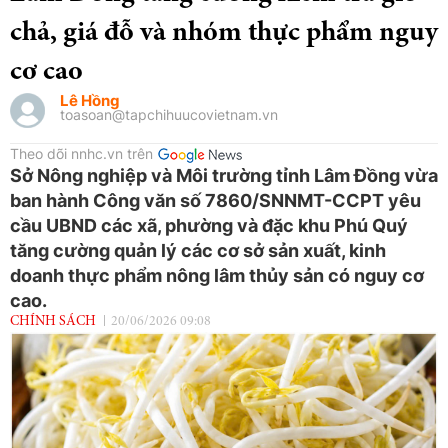
chả, giá đỗ và nhóm thực phẩm nguy
cơ cao
Lê Hồng
toasoan@tapchihuucovietnam.vn
Theo dõi nnhc.vn trên
Sở Nông nghiệp và Môi trường tỉnh Lâm Đồng vừa
ban hành Công văn số 7860/SNNMT-CCPT yêu
cầu UBND các xã, phường và đặc khu Phú Quý
tăng cường quản lý các cơ sở sản xuất, kinh
doanh thực phẩm nông lâm thủy sản có nguy cơ
cao.
CHÍNH SÁCH
20/06/2026 09:08