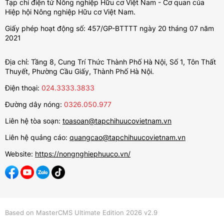
Tạp chí điện tử Nông nghiệp Hữu cơ Việt Nam - Cơ quan của
Hiệp hội Nông nghiệp Hữu cơ Việt Nam.
Giấy phép hoạt động số: 457/GP-BTTTT ngày 20 tháng 07 năm
2021
Địa chỉ: Tầng 8, Cung Trí Thức Thành Phố Hà Nội, Số 1, Tôn Thất
Thuyết, Phường Cầu Giấy, Thành Phố Hà Nội.
Điện thoại:
024.3333.3833
Đường dây nóng:
0326.050.977
Liên hệ tòa soạn:
toasoan@tapchihuucovietnam.vn
Liên hệ quảng cáo:
quangcao@tapchihuucovietnam.vn
Website:
https://nongnghiephuuco.vn/
Based on MasterCMS Ultimate Edition 2026 v2.9