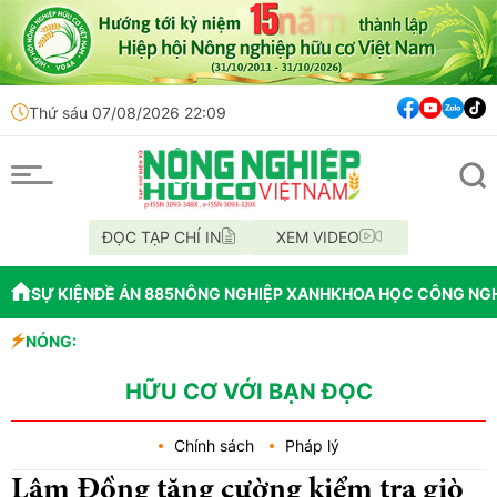
Thứ sáu 07/08/2026 22:09
ĐỌC TẠP CHÍ IN
XEM VIDEO
SỰ KIỆN
ĐỀ ÁN 885
NÔNG NGHIỆP XANH
KHOA HỌC CÔNG NG
NÓNG:
Đến năm 2045, Việ
Thông báo mất giấ
Lâm Đồng: Không h
HỮU CƠ VỚI BẠN ĐỌC
Chính sách
Pháp lý
Lâm Đồng tăng cường kiểm tra giò