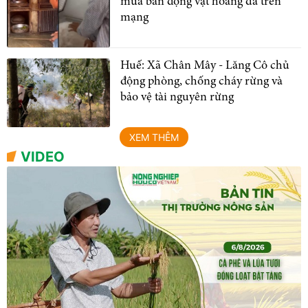
mua bán động vật hoang dã trên
mạng
Huế: Xã Chân Mây - Lăng Cô chủ
động phòng, chống cháy rừng và
bảo vệ tài nguyên rừng
XEM THÊM
VIDEO