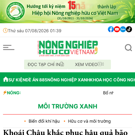
Thứ sáu 07/08/2026 01:39
ĐỌC TẠP CHÍ IN
XEM VIDEO
SỰ KIỆN
ĐỀ ÁN 885
NÔNG NGHIỆP XANH
KHOA HỌC CÔNG NG
NÓNG:
Bổ nhiệm Phó Tổng Giám 
Lễ hội Sầu riêng Đắk Lắ
Bắc Ninh công bố quy hoạc
MÔI TRƯỜNG XANH
Biến đổi khí hậu
Hữu cơ và môi trường
Khoái Châu khắc phục hậu quả bão