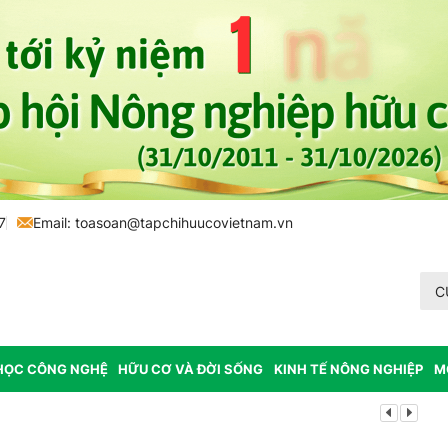
7
Email:
toasoan@tapchihuucovietnam.vn
C
HỌC CÔNG NGHỆ
HỮU CƠ VÀ ĐỜI SỐNG
KINH TẾ NÔNG NGHIỆP
M
Lâm Đồng: K