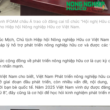
nh IFOAM châu Á trao cờ đăng cai tổ chức “Hội nghị Hữu 
cho Hiệp hội Nông nghiệp Hữu cơ Việt Nam.
húc Mịch, Chủ tịch Hiệp hội Nông nghiệp Hữu cơ Việt Nam
áp lý hỗ trợ phát triển nông nghiệp hữu cơ và được các t
thức cộng đồng về phát triển nông nghiệp hữu cơ là cực kỳ 
ch nhấn mạnh.
Việt Nam cho biết, Việt Nam Phát triển nông nghiệp hữu c
 giai đoạn đầu phát triển, còn nhiều vấn đề, nội dung, 
 với bạn bè quốc tế. Năm 2025 Việt Nam vinh dự được đăng
 8”, đây cũng là cơ hội để học hỏi kinh nghiệm phát triển 