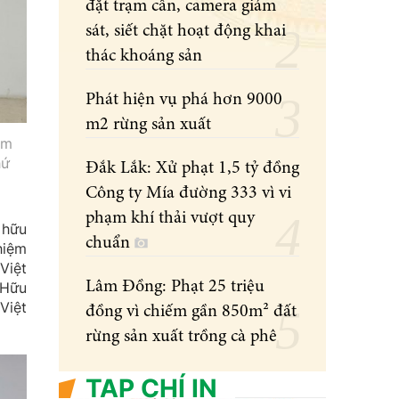
đặt trạm cân, camera giám
sát, siết chặt hoạt động khai
thác khoáng sản
Phát hiện vụ phá hơn 9000
m2 rừng sản xuất
ám
hứ
Đắk Lắk: Xử phạt 1,5 tỷ đồng
Công ty Mía đường 333 vì vi
phạm khí thải vượt quy
 hữu
chuẩn
hiệm
Việt
Lâm Đồng: Phạt 25 triệu
 Hữu
Việt
đồng vì chiếm gần 850m² đất
rừng sản xuất trồng cà phê
TẠP CHÍ IN