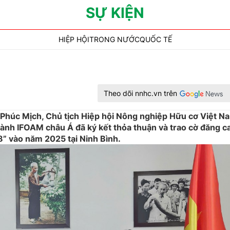
SỰ KIỆN
HIỆP HỘI
TRONG NƯỚC
QUỐC TẾ
Theo dõi nnhc.vn trên
 Phúc Mịch, Chủ tịch Hiệp hội Nông nghiệp Hữu cơ Việt N
ành IFOAM châu Á đã ký kết thỏa thuận và trao cờ đăng ca
8” vào năm 2025 tại Ninh Bình.