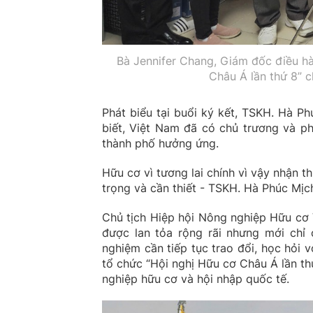
Bà Jennifer Chang, Giám đốc điều hà
Châu Á lần thứ 8” 
Phát biểu tại buổi ký kết, TSKH. Hà P
biết, Việt Nam đã có chủ trương và ph
thành phố hưởng ứng.
Hữu cơ vì tương lai chính vì vậy nhận 
trọng và cần thiết - TSKH. Hà Phúc Mị
Chủ tịch Hiệp hội Nông nghiệp Hữu cơ 
được lan tỏa rộng rãi nhưng mới chỉ ở
nghiệm cần tiếp tục trao đổi, học hỏi
tổ chức “Hội nghị Hữu cơ Châu Á lần thứ
nghiệp hữu cơ và hội nhập quốc tế.