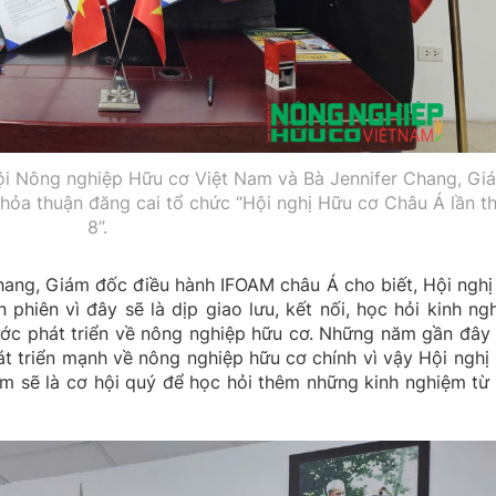
ội Nông nghiệp Hữu cơ Việt Nam và Bà Jennifer Chang, Gi
hỏa thuận đăng cai tổ chức “Hội nghị Hữu cơ Châu Á lần t
8”.
 Chang, Giám đốc điều hành IFOAM châu Á cho biết, Hội nghị
phiên vì đây sẽ là dịp giao lưu, kết nối, học hỏi kinh ng
ước phát triển về nông nghiệp hữu cơ. Những năm gần đây 
 triển mạnh về nông nghiệp hữu cơ chính vì vậy Hội nghị
am sẽ là cơ hội quý để học hỏi thêm những kinh nghiệm từ 