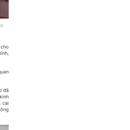
cơ
 cho
ỉnh,
quan
ơ đã
kinh
 cai
nông