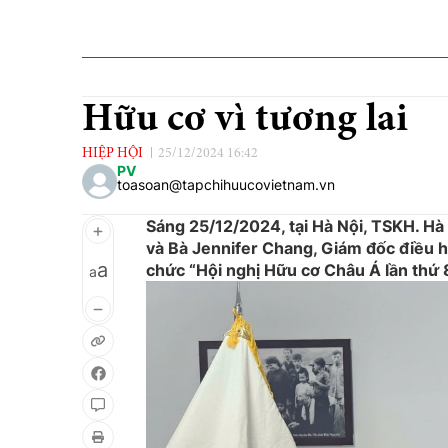
Hữu cơ vì tương lai
HIỆP HỘI
25/12/2024 16:42
PV
toasoan@tapchihuucovietnam.vn
Sáng 25/12/2024, tại Hà Nội, TSKH. Hà
và Bà Jennifer Chang, Giám đốc điều h
a
chức “Hội nghị Hữu cơ Châu Á lần thứ 
a