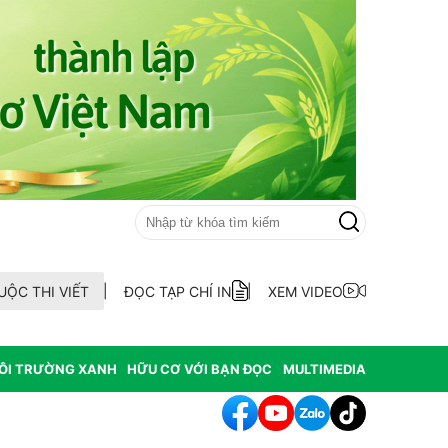
UỘC THI VIẾT
ĐỌC TẠP CHÍ IN
XEM VIDEO
ÔI TRƯỜNG XANH
HỮU CƠ VỚI BẠN ĐỌC
MULTIMEDIA
hông hợp thức hóa diện tích đất vi phạm có nguồn gốc từ phá rừ