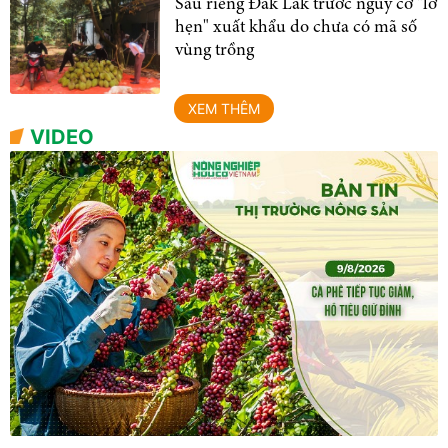
Sầu riêng Đắk Lắk trước nguy cơ "lỡ
hẹn" xuất khẩu do chưa có mã số
vùng trồng
XEM THÊM
VIDEO