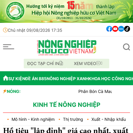
Chủ nhật 09/08/2026 17:35
ĐỌC TẠP CHÍ IN
XEM VIDEO
SỰ KIỆN
ĐỀ ÁN 885
NÔNG NGHIỆP XANH
KHOA HỌC CÔNG NG
NÓNG:
Phân Bón Cà Mau đồng hành với bóng
Chỉ đạo xử lý vụ phá rừng tại lâm p
Mùa xanh trên cánh đồng Mường Th
KINH TẾ NÔNG NGHIỆP
Mô hình - Kinh nghiệm
Thị trường
Xuất - Nhập khẩu
Hồ tiêu "lập đỉnh" giá cao nhất, xuất