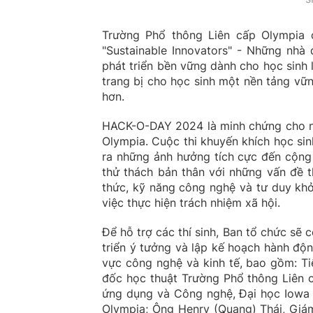
Trường Phổ thông Liên cấp Olympia 
"Sustainable Innovators" - Những nhà
phát triển bền vững dành cho học sinh
trang bị cho học sinh một nền tảng vữn
hơn.
HACK-O-DAY 2024 là minh chứng cho nỗ
Olympia. Cuộc thi khuyến khích học sin
ra những ảnh hưởng tích cực đến cộn
thử thách bản thân với những vấn đề t
thức, kỹ năng công nghệ và tư duy khở
việc thực hiện trách nhiệm xã hội.
Để hỗ trợ các thí sinh, Ban tổ chức sẽ 
triển ý tưởng và lập kế hoạch hành độn
vực công nghệ và kinh tế, bao gồm: Tiế
đốc học thuật Trường Phổ thông Liên c
ứng dụng và Công nghệ, Đại học Iowa 
Olympia; Ông Henry (Quang) Thái, Giá