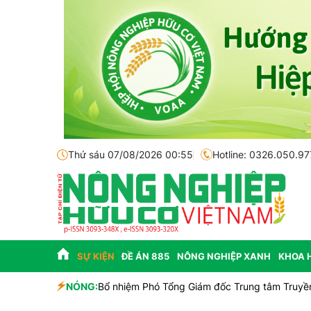
Thứ sáu 07/08/2026 00:55
Hotline: 0326.050.97
SỰ KIỆN
ĐỀ ÁN 885
NÔNG NGHIỆP XANH
KHOA 
NÓNG:
Lễ hội Sầu riêng Đắk Lắk 2026 là đòn bẩy cho