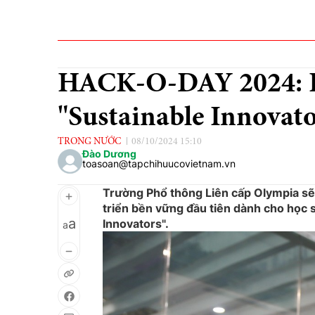
HACK-O-DAY 2024: K
"Sustainable Innovato
TRONG NƯỚC
08/10/2024 15:10
Đào Dương
toasoan@tapchihuucovietnam.vn
Trường Phổ thông Liên cấp Olympia s
triển bền vững đầu tiên dành cho học s
a
Innovators".
a