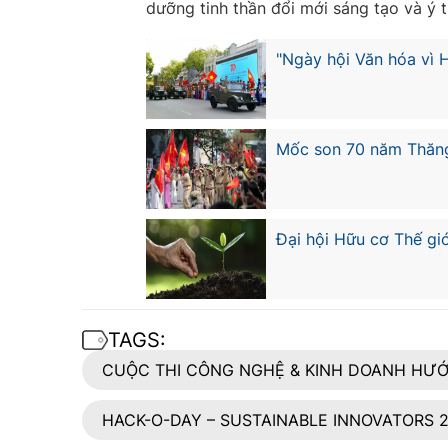
dưỡng tinh thần đổi mới sáng tạo và ý 
"Ngày hội Văn hóa vì 
Mốc son 70 năm Thăng
Đại hội Hữu cơ Thế gi
TAGS:
CUỘC THI CÔNG NGHỆ & KINH DOANH HƯỚ
HACK-O-DAY – SUSTAINABLE INNOVATORS 