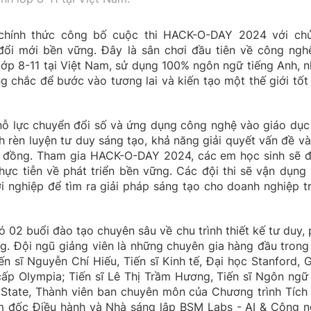
chính thức công bố cuộc thi HACK-O-DAY 2024 với ch
 đổi mới bền vững. Đây là sân chơi đầu tiên về công ngh
 lớp 8-11 tại Việt Nam, sử dụng 100% ngôn ngữ tiếng Anh, 
g chắc để bước vào tương lai và kiến tạo một thế giới tốt
 lực chuyển đổi số và ứng dụng công nghệ vào giáo dục
h rèn luyện tư duy sáng tạo, khả năng giải quyết vấn đề và
g đồng. Tham gia HACK-O-DAY 2024, các em học sinh sẽ 
hực tiễn về phát triển bền vững. Các đội thi sẽ vận dụng 
i nghiệp để tìm ra giải pháp sáng tạo cho doanh nghiệp t
có 02 buổi đào tạo chuyên sâu về chu trình thiết kế tư duy, 
g. Đội ngũ giảng viên là những chuyên gia hàng đầu trong 
n sĩ Nguyễn Chí Hiếu, Tiến sĩ Kinh tế, Đại học Stanford, 
ấp Olympia; Tiến sĩ Lê Thị Trầm Hương, Tiến sĩ Ngôn ngữ
State, Thành viên ban chuyên môn của Chương trình Tích
m đốc Điều hành và Nhà sáng lập BSM Labs - AI & Công n