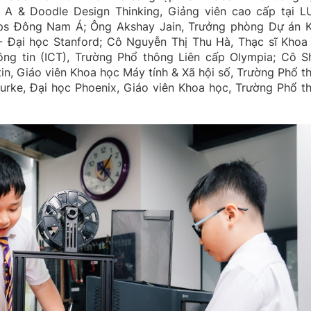
e A & Doodle Design Thinking, Giảng viên cao cấp tại 
rtups Đông Nam Á; Ông Akshay Jain, Trưởng phòng Dự án K
- Đại học Stanford; Cô Nguyễn Thị Thu Hà, Thạc sĩ Khoa
g tin (ICT), Trường Phổ thông Liên cấp Olympia; Cô Sh
tin, Giáo viên Khoa học Máy tính & Xã hội số, Trường Phổ t
urke, Đại học Phoenix, Giáo viên Khoa học, Trường Phổ t