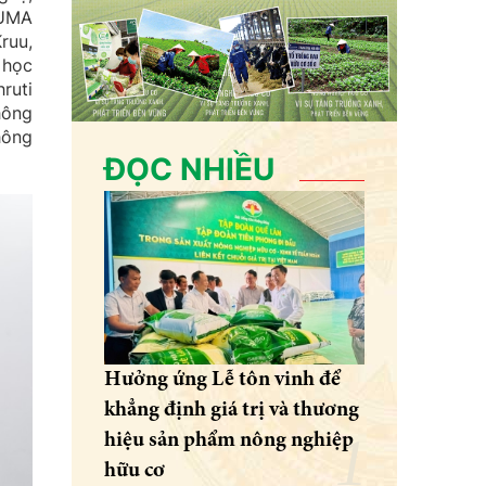
LUMA
ruu,
 học
ruti
hông
hông
ĐỌC NHIỀU
Hưởng ứng Lễ tôn vinh để
khẳng định giá trị và thương
hiệu sản phẩm nông nghiệp
hữu cơ