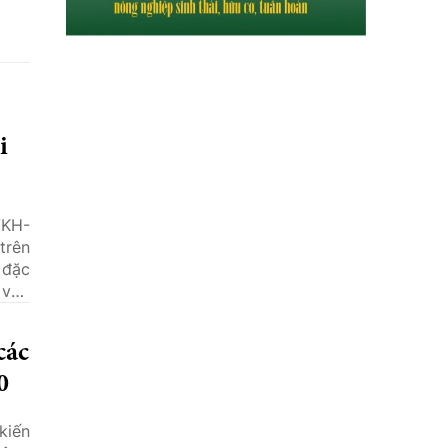
i
/KH-
trên
 đặc
 vực
các
0
kiến