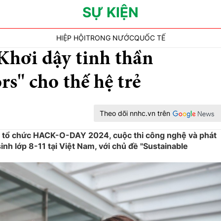
SỰ KIỆN
HIỆP HỘI
TRONG NƯỚC
QUỐC TẾ
hơi dậy tinh thần
rs" cho thế hệ trẻ
Theo dõi nnhc.vn trên
ẽ tổ chức HACK-O-DAY 2024, cuộc thi công nghệ và phát
inh lớp 8-11 tại Việt Nam, với chủ đề "Sustainable