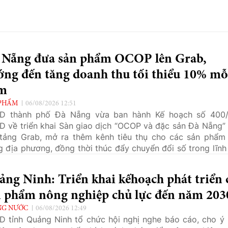
 Nẵng đưa sản phẩm OCOP lên Grab,
ớng đến tăng doanh thu tối thiểu 10% mỗ
m
PHẨM
06/08/2026 12:51
D thành phố Đà Nẵng vừa ban hành Kế hoạch số 400
 về triển khai Sàn giao dịch “OCOP và đặc sản Đà Nẵng” 
tảng Grab, mở ra thêm kênh tiêu thụ cho các sản phẩm
g địa phương, đồng thời thúc đẩy chuyển đổi số trong lĩnh
ng mại và phát triển kinh tế số.
ng Ninh: Triển khai kếhoạch phát triển 
n phẩm nông nghiệp chủ lực đến năm 203
NG NƯỚC
06/08/2026 12:49
 tỉnh Quảng Ninh tổ chức hội nghị nghe báo cáo, cho ý 