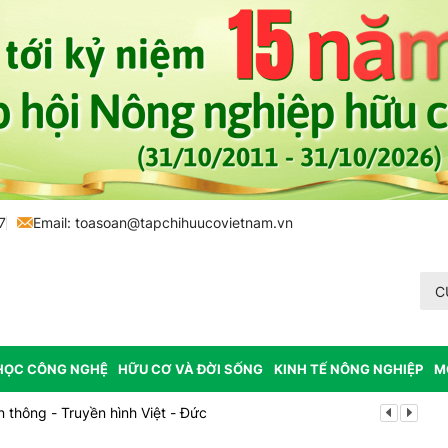
7
Email:
toasoan@tapchihuucovietnam.vn
C
HỌC CÔNG NGHỆ
HỮU CƠ VÀ ĐỜI SỐNG
KINH TẾ NÔNG NGHIỆP
M
 quảng bá thương hiệu và thu hút nhà đầu tư
Bắc Ninh công