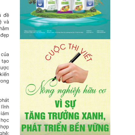
ủ đề
ệ và
nhằm
 đẹp
 của
 tạo
được
kiến
rong
phát
lĩnh
Giám
 học
 hợp
ghệ;