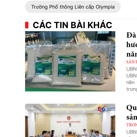
Trường Phổ thông Liên cấp Olympia
CÁC TIN BÀI KHÁC
Đà
hư
nă
SẢN 
UBN
UBND
nền 
trưn
thươ
Quả
sả
TRO
UBND