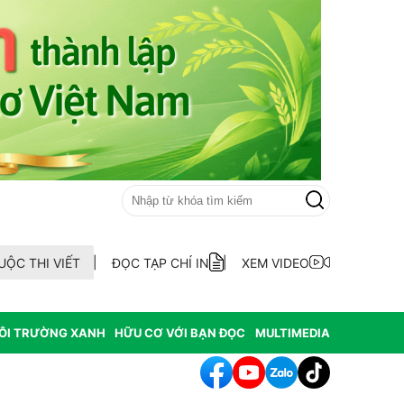
UỘC THI VIẾT
ĐỌC TẠP CHÍ IN
XEM VIDEO
ÔI TRƯỜNG XANH
HỮU CƠ VỚI BẠN ĐỌC
MULTIMEDIA
 bố quy hoạch chiến lược, chính thức đạt tiêu chí đô thị loại I