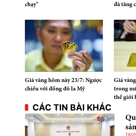
chạy"
đà tăng 
Giá vàng hôm này 23/7: Ngược
Giá vàng
chiều với đồng đô la Mỹ
trong nư
thế giới
CÁC TIN BÀI KHÁC
Quả
sả
TRO