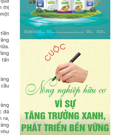
 quả
 thị
 một
tiền
rằng
nữa.
Vàng
 tấn
vàng
 cầu
vàng
c đá
 ra,
vàng
 như