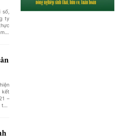
 số,
g ty
thực
 mặt
 hóa
dân
hiện
 kết
21 –
 tồn
giai
nh