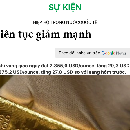
SỰ KIỆN
HIỆP HỘI
TRONG NƯỚC
QUỐC TẾ
liên tục giảm mạnh
Theo dõi nnhc.vn trên
 khi vàng giao ngay đạt 2.355,6 USD/ounce, tăng 29,3 USD
2.375,2 USD/ounce, tăng 27,8 USD so với sáng hôm trước.