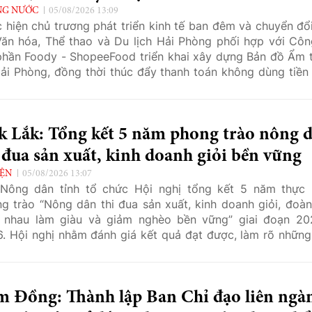
NG NƯỚC
05/08/2026 13:09
 hiện chủ trương phát triển kinh tế ban đêm và chuyển đổi
ăn hóa, Thể thao và Du lịch Hải Phòng phối hợp với Côn
hần Foody - ShopeeFood triển khai xây dựng Bản đồ Ẩm 
ải Phòng, đồng thời thúc đẩy thanh toán không dùng tiền
các cơ sở kinh doanh dịch vụ ăn uống, góp phần hiện đại
h dịch vụ của thành phố.
k Lắk: Tổng kết 5 năm phong trào nông 
 đua sản xuất, kinh doanh giỏi bền vững
IỆN
05/08/2026 13:07
Nông dân tỉnh tổ chức Hội nghị tổng kết 5 năm thực 
g trào “Nông dân thi đua sản xuất, kinh doanh giỏi, đoàn
 nhau làm giàu và giảm nghèo bền vững” giai đoạn 20
. Hội nghị nhằm đánh giá kết quả đạt được, làm rõ những
 hạn chế, đồng thời đề ra phương hướng, nhiệm vụ trong 
 tiếp theo.
m Đồng: Thành lập Ban Chỉ đạo liên ngà