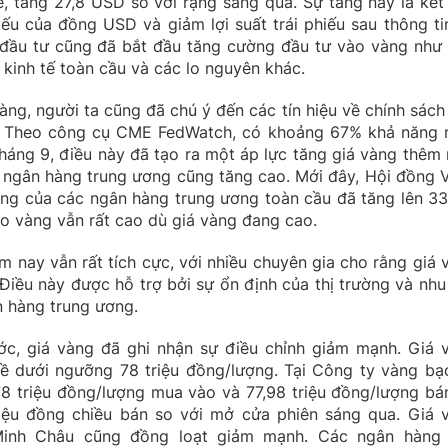
, tăng 27,8 USD so với rạng sáng qua. Sự tăng này là kết
ếu của đồng USD và giảm lợi suất trái phiếu sau thông tin
 đầu tư cũng đã bắt đầu tăng cường đầu tư vào vàng như
g kinh tế toàn cầu và các lo nguyên khác.
àng, người ta cũng đã chú ý đến các tín hiệu về chính sách 
). Theo công cụ CME FedWatch, có khoảng 67% khả năng 
tháng 9, điều này đã tạo ra một áp lực tăng giá vàng thêm 
 ngân hàng trung ương cũng tăng cao. Mới đây, Hội đồng 
ng của các ngân hàng trung ương toàn cầu đã tăng lên 33
o vàng vẫn rất cao dù giá vàng đang cao.
 nay vẫn rất tích cực, với nhiều chuyên gia cho rằng giá 
iều này được hỗ trợ bởi sự ổn định của thị trường và nhu
 hàng trung ương.
ước, giá vàng đã ghi nhận sự điều chỉnh giảm mạnh. Giá 
về dưới ngưỡng 78 triệu đồng/lượng. Tại Công ty vàng bạ
8 triệu đồng/lượng mua vào và 77,98 triệu đồng/lượng bán
iệu đồng chiều bán so với mở cửa phiên sáng qua. Giá 
Minh Châu cũng đồng loạt giảm mạnh. Các ngân hàng