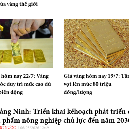
của vàng thế giới
 hôm nay 22/7: Vàng
Giá vàng hôm nay 19/7: Tă
ớc duy trì mức cao dù
vọt lên mức 80 triệu
 biến động
đồng/lượng
ng Ninh: Triển khai kếhoạch phát triển 
n phẩm nông nghiệp chủ lực đến năm 203
NG NƯỚC
06/08/2026 12:49