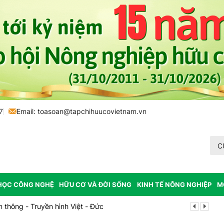
7
Email:
toasoan@tapchihuucovietnam.vn
C
HỌC CÔNG NGHỆ
HỮU CƠ VÀ ĐỜI SỐNG
KINH TẾ NÔNG NGHIỆP
M
thông - Truyền hình Việt - Đức
Lễ hội Sầu r