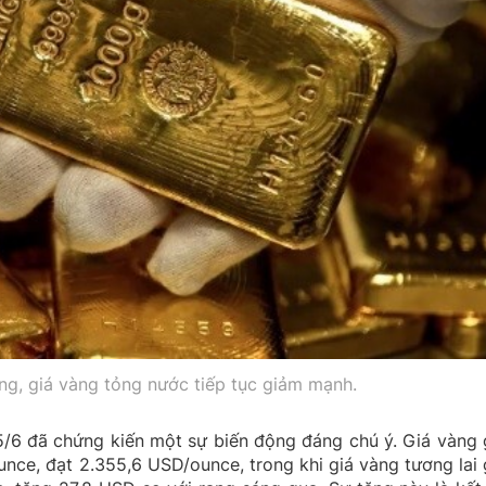
ăng, giá vàng tỏng nước tiếp tục giảm mạnh.
y 5/6 đã chứng kiến một sự biến động đáng chú ý. Giá vàng 
nce, đạt 2.355,6 USD/ounce, trong khi giá vàng tương lai 