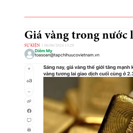
Giá vàng trong nước 
SỰ KIỆN
06/06/2024 13:29
Diễm My
toasoan@tapchihuucovietnam.vn
Sáng nay, giá vàng thế giới tăng mạnh
vàng tương lai giao dịch cuối cùng ở 
a
a