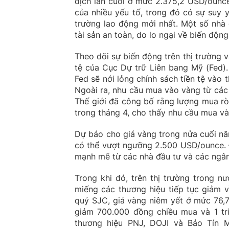
dịch lần cuối ở mức 2.375,2 USD/ounce
của nhiều yếu tố, trong đó có sự suy y
trường lao động mới nhất. Một số nhà
tài sản an toàn, do lo ngại về biến độn
Theo dõi sự biến động trên thị trường v
tệ của Cục Dự trữ Liên bang Mỹ (Fed
Fed sẽ nới lỏng chính sách tiền tệ vào 
Ngoài ra, nhu cầu mua vào vàng từ các
Thế giới đã công bố rằng lượng mua rò
trong tháng 4, cho thấy nhu cầu mua và
Dự báo cho giá vàng trong nửa cuối năm
có thể vượt ngưỡng 2.500 USD/ounce. Đ
mạnh mẽ từ các nhà đầu tư và các ngân
Trong khi đó, trên thị trường trong n
miếng các thương hiệu tiếp tục giảm 
quý SJC, giá vàng niêm yết ở mức 76,7
giảm 700.000 đồng chiều mua và 1 tr
thương hiệu PNJ, DOJI và Bảo Tín 