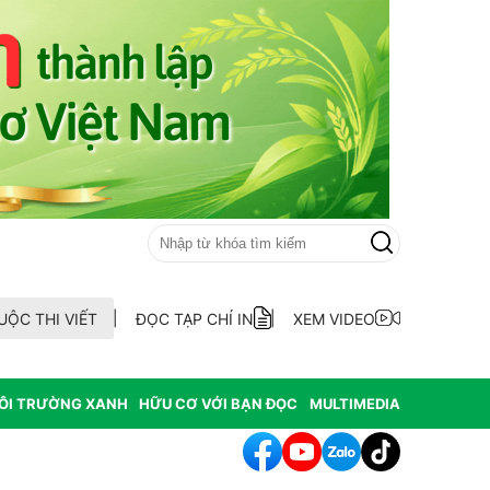
UỘC THI VIẾT
ĐỌC TẠP CHÍ IN
XEM VIDEO
ÔI TRƯỜNG XANH
HỮU CƠ VỚI BẠN ĐỌC
MULTIMEDIA
iêng Đắk Lắk 2026 là đòn bẩy cho quảng bá thương hiệu và thu hút 