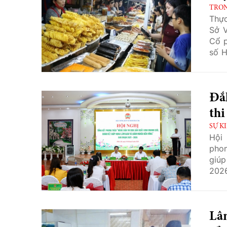
TRO
Thực
Sở V
Cổ p
số H
tại 
ngàn
Đắ
thi
SỰ K
Hội 
phon
giúp
2026
tại,
đoạn
Lâ