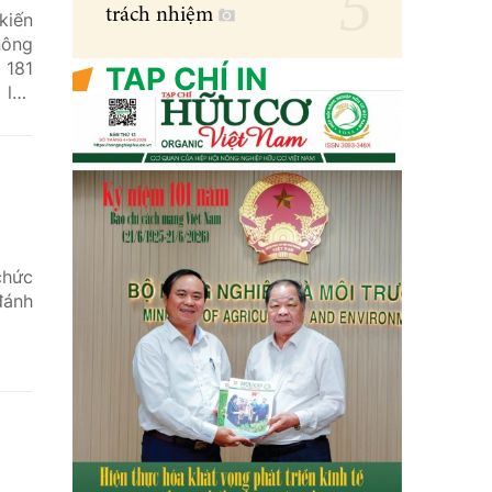
trách nhiệm
kiến
nông
 181
TẠP CHÍ IN
 lực
chức
đánh