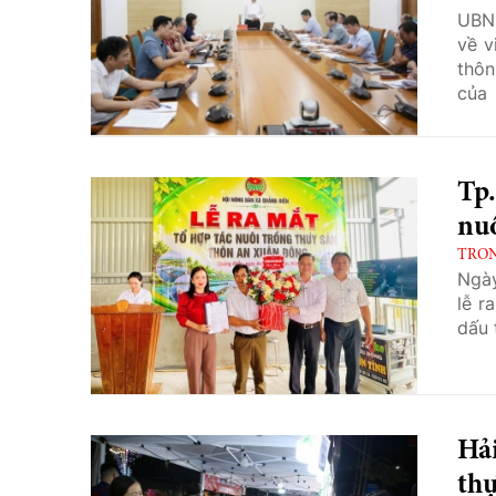
UBND
về v
thôn
của 
đến
Tp.
nu
TRO
Ngày
lễ r
dấu 
Hả
thự