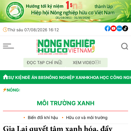
Thứ sáu 07/08/2026 16:12
ĐỌC TẠP CHÍ IN
XEM VIDEO
SỰ KIỆN
ĐỀ ÁN 885
NÔNG NGHIỆP XANH
KHOA HỌC CÔNG NG
NÓNG:
Đến năm 2045,
Lâm Đồng: Khô
Nông nghiệp tr
MÔI TRƯỜNG XANH
Biến đổi khí hậu
Hữu cơ và môi trường
Gia Lai quyết tâm xanh hóa, đẩy