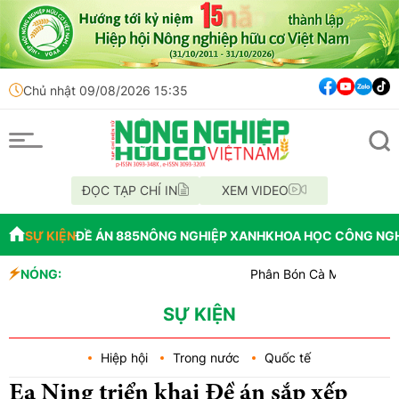
Chủ nhật 09/08/2026 15:35
ĐỌC TẠP CHÍ IN
XEM VIDEO
SỰ KIỆN
ĐỀ ÁN 885
NÔNG NGHIỆP XANH
KHOA HỌC CÔNG NG
NÓNG:
Phân Bón Cà Mau đồng hành với b
Chỉ đạo xử lý vụ phá rừng tại lâ
Mùa xanh trên cánh đồng Mường 
SỰ KIỆN
Hiệp hội
Trong nước
Quốc tế
Ea Ning triển khai Đề án sắp xếp