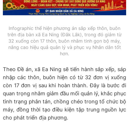
Infographic thể hiện phương án sắp xếp thôn, buôn
trên địa bàn xã Ea Ning (Đắk Lắk), trong đó giảm từ
32 xuống còn 17 thôn, buôn nhằm tinh gọn bộ máy,
nâng cao hiệu quả quản lý và phục vụ Nhân dân tốt
hơn.
Theo Đề án, xã Ea Ning sẽ tiến hành sắp xếp, sáp
nhập các thôn, buôn hiện có từ 32 đơn vị xuống
còn 17 đơn vị sau khi hoàn thành. Đây là bước đi
quan trọng nhằm giảm đầu mối quản lý, khắc phục
tình trạng phân tán, chồng chéo trong tổ chức bộ
máy, đồng thời tạo điều kiện tập trung nguồn lực
cho phát triển địa phương.