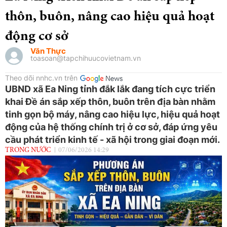
thôn, buôn, nâng cao hiệu quả hoạt
động cơ sở
Văn Thực
toasoan@tapchihuucovietnam.vn
Theo dõi nnhc.vn trên
UBND xã Ea Ning tỉnh đắk lắk đang tích cực triển
khai Đề án sắp xếp thôn, buôn trên địa bàn nhằm
tinh gọn bộ máy, nâng cao hiệu lực, hiệu quả hoạt
động của hệ thống chính trị ở cơ sở, đáp ứng yêu
cầu phát triển kinh tế - xã hội trong giai đoạn mới.
TRONG NƯỚC
07/06/2026 14:29