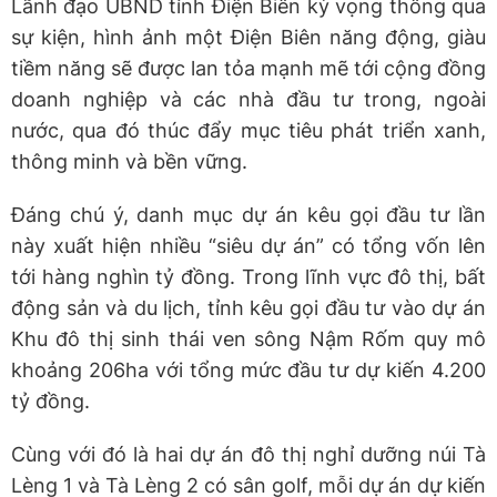
Lãnh đạo UBND tỉnh Điện Biên kỳ vọng thông qua
sự kiện, hình ảnh một Điện Biên năng động, giàu
tiềm năng sẽ được lan tỏa mạnh mẽ tới cộng đồng
doanh nghiệp và các nhà đầu tư trong, ngoài
nước, qua đó thúc đẩy mục tiêu phát triển xanh,
thông minh và bền vững.
Đáng chú ý, danh mục dự án kêu gọi đầu tư lần
này xuất hiện nhiều “siêu dự án” có tổng vốn lên
tới hàng nghìn tỷ đồng. Trong lĩnh vực đô thị, bất
động sản và du lịch, tỉnh kêu gọi đầu tư vào dự án
Khu đô thị sinh thái ven sông Nậm Rốm quy mô
khoảng 206ha với tổng mức đầu tư dự kiến 4.200
tỷ đồng.
Cùng với đó là hai dự án đô thị nghỉ dưỡng núi Tà
Lèng 1 và Tà Lèng 2 có sân golf, mỗi dự án dự kiến