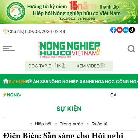
Chủ nhật 09/08/2026 02:48
ĐỌC TẠP CHÍ IN
XEM VIDEO
SỰ KIỆN
ĐỀ ÁN 885
NÔNG NGHIỆP XANH
KHOA HỌC CÔNG NG
NÓNG:
OAU đưa nhà máy thuốc
Đắk Lắk tổ chức diễu 
Vĩnh Long phát hiện 9
SỰ KIỆN
Hiệp hội
Trong nước
Quốc tế
Điện Biên: Sẵn sàng cho Hội nghị