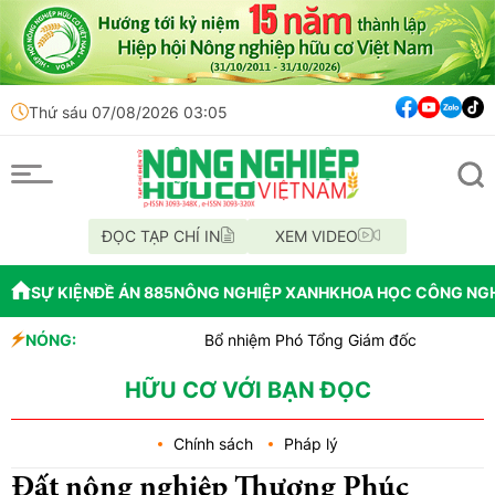
Thứ sáu 07/08/2026 03:05
ĐỌC TẠP CHÍ IN
XEM VIDEO
SỰ KIỆN
ĐỀ ÁN 885
NÔNG NGHIỆP XANH
KHOA HỌC CÔNG NG
NÓNG:
Bổ nhiệm Phó Tổng Giám đốc Trung tâm Truyền thôn
Lễ hội Sầu riêng Đắk Lắk 2026 là đòn bẩy cho quản
Bắc Ninh công bố quy hoạch chiến lược, chính thức đạ
HỮU CƠ VỚI BẠN ĐỌC
Chính sách
Pháp lý
Đất nông nghiệp Thượng Phúc