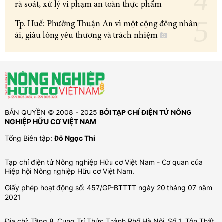
rà soát, xử lý vi phạm an toàn thực phẩm
Tp. Huế: Phường Thuận An vì một cộng đồng nhân
ái, giàu lòng yêu thương và trách nhiệm
BẢN QUYỀN © 2008 - 2025
BỞI TẠP CHÍ ĐIỆN TỬ NÔNG
NGHIỆP HỮU CƠ VIỆT NAM
Tổng Biên tập:
Đỗ Ngọc Thi
Tạp chí điện tử Nông nghiệp Hữu cơ Việt Nam - Cơ quan của
Hiệp hội Nông nghiệp Hữu cơ Việt Nam.
Giấy phép hoạt động số: 457/GP-BTTTT ngày 20 tháng 07 năm
2021
Địa chỉ: Tầng 8, Cung Trí Thức Thành Phố Hà Nội, Số 1, Tôn Thất