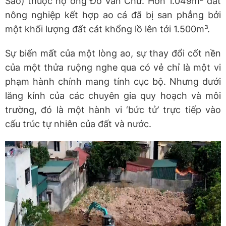
Sao) thuộc hộ ông Đỗ Văn Chử. Hơn 1.049m² đất
nông nghiệp kết hợp ao cá đã bị san phẳng bởi
một khối lượng đất cát khổng lồ lên tới 1.500m³.
Sự biến mất của một lòng ao, sự thay đổi cốt nền
của một thửa ruộng nghe qua có vẻ chỉ là một vi
phạm hành chính mang tính cục bộ. Nhưng dưới
lăng kính của các chuyên gia quy hoạch và môi
trường, đó là một hành vi ‘bức tử’ trực tiếp vào
cấu trúc tự nhiên của đất và nước.