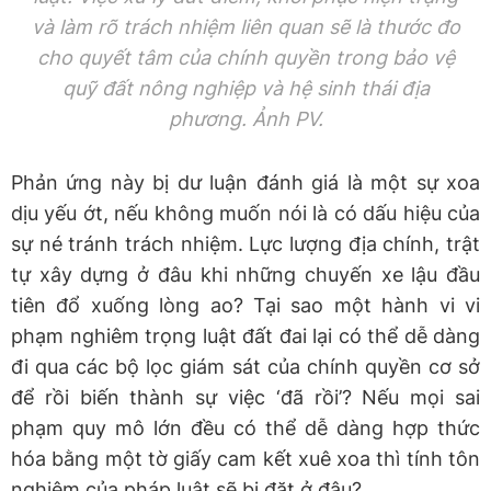
và làm rõ trách nhiệm liên quan sẽ là thước đo
cho quyết tâm của chính quyền trong bảo vệ
quỹ đất nông nghiệp và hệ sinh thái địa
phương. Ảnh PV.
Phản ứng này bị dư luận đánh giá là một sự xoa
dịu yếu ớt, nếu không muốn nói là có dấu hiệu của
sự né tránh trách nhiệm. Lực lượng địa chính, trật
tự xây dựng ở đâu khi những chuyến xe lậu đầu
tiên đổ xuống lòng ao? Tại sao một hành vi vi
phạm nghiêm trọng luật đất đai lại có thể dễ dàng
đi qua các bộ lọc giám sát của chính quyền cơ sở
để rồi biến thành sự việc ‘đã rồi’? Nếu mọi sai
phạm quy mô lớn đều có thể dễ dàng hợp thức
hóa bằng một tờ giấy cam kết xuê xoa thì tính tôn
nghiêm của pháp luật sẽ bị đặt ở đâu?