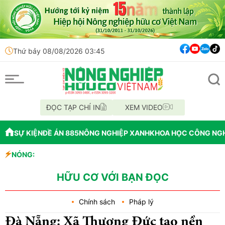
Thứ bảy 08/08/2026 03:45
ĐỌC TẠP CHÍ IN
XEM VIDEO
SỰ KIỆN
ĐỀ ÁN 885
NÔNG NGHIỆP XANH
KHOA HỌC CÔNG NG
NÓNG:
Đến năm 2045, Việt 
Thông báo mất giấy 
Lâm Đồng: Không hợp
HỮU CƠ VỚI BẠN ĐỌC
Chính sách
Pháp lý
Đà Nẵng: Xã Thượng Đức tạo nền