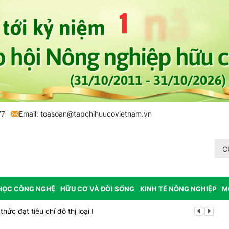
77
Email:
toasoan@tapchihuucovietnam.vn
C
HỌC CÔNG NGHỆ
HỮU CƠ VÀ ĐỜI SỐNG
KINH TẾ NÔNG NGHIỆP
M
ức đạt tiêu chí đô thị loại I
Cách tư duy 