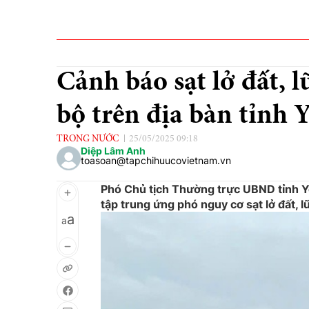
Cảnh báo sạt lở đất, l
bộ trên địa bàn tỉnh 
TRONG NƯỚC
25/05/2025 09:18
Diệp Lâm Anh
toasoan@tapchihuucovietnam.vn
Phó Chủ tịch Thường trực UBND tỉnh Y
tập trung ứng phó nguy cơ sạt lở đất, lũ
a
a