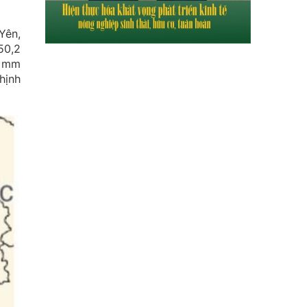
Yên,
50,2
8 mm
hịnh