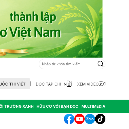
UỘC THI VIẾT
ĐỌC TẠP CHÍ IN
XEM VIDEO
ÔI TRƯỜNG XANH
HỮU CƠ VỚI BẠN ĐỌC
MULTIMEDIA
mới: Hỗ trợ người dân bỏ nghề giết mổ chó mèo