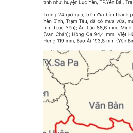
tỉnh như: huyện Lục Yên, TP.Yên Bái, Tr
Trong 24 giờ qua, trên địa bàn thành 
Yên Bình, Trạm Tấu, đã có mưa vừa, m
mm (Lục Yên); Âu Lâu 88,6 mm, Minh 
(Văn Chấn); Hồng Ca 94,4 mm, Việt H
Hưng 119 mm, Bảo Ái 193,8 mm (Yên Bì