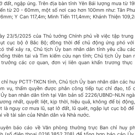
ở đất, ngập úng. Trên địa bàn tỉnh Yên Bái lượng mưa từ 19
iến từ 20 - 60mm, một số nơi cao hơn 100mm như: Tân Ph
6mm; Y Can 117,4m; Minh Tiến 111,4mm; Khánh Thiện 109,
y 23/5/2025 của Thủ tướng Chính phủ về việc tập trung
 lụt cục bộ ở Bắc Bộ; đồng thời để chủ động ứng phó với
t có thể xảy ra, Chủ tịch Ủy ban nhân dân tỉnh yêu cầu các
hống thiên tai và Tìm kiếm cứu nạn tỉnh; Chủ tịch Ủy ban 
 trưởng các cơ quan, đơn vị liên quan khẩn trương thực 
 chỉ huy PCTT-TKCN tỉnh, Chủ tịch Ủy ban nhân dân các hu
iệm vụ, thẩm quyền được phân công tiếp tục chỉ đạo, tổ 
ủa Ủy ban nhân dân tỉnh tại Văn bản số 2226/UBND-NLN ngà
ơng nhất, quyết liệt, kịp thời, hiệu quả, không để bị động,
t là nguy cơ mưa lũ, sạt lở đất, lũ quét, ngập lụt cục bộ để
ại về tài sản của Nhân dân và Nhà nước.
xuyên báo cáo về Văn phòng thường trực Ban chỉ huy p
ỉnh (số điện thoại 0216.3852.708) để tổng hợp báo cáo Ủy