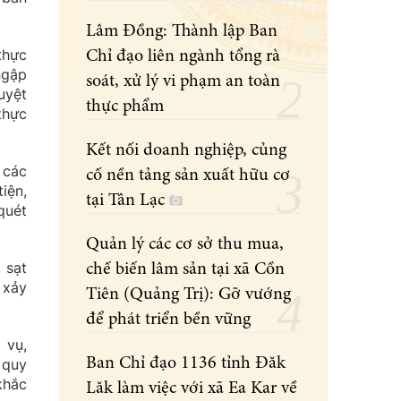
Lâm Đồng: Thành lập Ban
thực
Chỉ đạo liên ngành tổng rà
ngập
soát, xử lý vi phạm an toàn
uyệt
thực phẩm
thực
Kết nối doanh nghiệp, củng
 các
cố nền tảng sản xuất hữu cơ
iện,
tại Tân Lạc
quét
Quản lý các cơ sở thu mua,
 sạt
chế biến lâm sản tại xã Cồn
 xảy
Tiên (Quảng Trị): Gỡ vướng
để phát triển bền vững
 vụ,
Ban Chỉ đạo 1136 tỉnh Đăk
 quy
khắc
Lăk làm việc với xã Ea Kar về