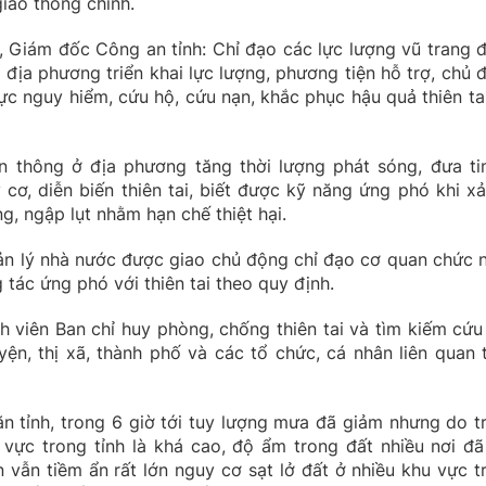
iao thông chính.
h, Giám đốc Công an tỉnh: Chỉ đạo các lực lượng vũ trang 
 địa phương triển khai lực lượng, phương tiện hỗ trợ, chủ 
ực nguy hiểm, cứu hộ, cứu nạn, khắc phục hậu quả thiên tai
n thông ở địa phương tăng thời lượng phát sóng, đưa ti
cơ, diễn biến thiên tai, biết được kỹ năng ứng phó khi xả
 ống, ngập lụt nhằm hạn chế thiệt hại.
ản lý nhà nước được giao chủ động chỉ đạo cơ quan chức 
 tác ứng phó với thiên tai theo quy định.
h viên Ban chỉ huy phòng, chống thiên tai và tìm kiếm cứu
yện, thị xã, thành phố và các tổ chức, cá nhân liên quan 
ăn tỉnh, trong 6 giờ tới tuy lượng mưa đã giảm nhưng do t
ực trong tỉnh là khá cao, độ ẩm trong đất nhiều nơi đã
 vẫn tiềm ẩn rất lớn nguy cơ sạt lở đất ở nhiều khu vực t