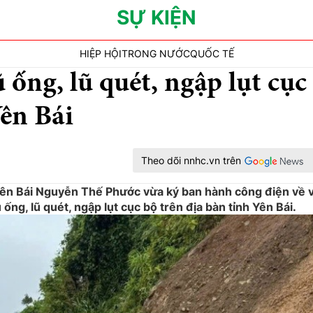
SỰ KIỆN
HIỆP HỘI
TRONG NƯỚC
QUỐC TẾ
ũ ống, lũ quét, ngập lụt cục
Yên Bái
Theo dõi nnhc.vn trên
ên Bái Nguyễn Thế Phước vừa ký ban hành công điện về v
 ống, lũ quét, ngập lụt cục bộ trên địa bàn tỉnh Yên Bái.