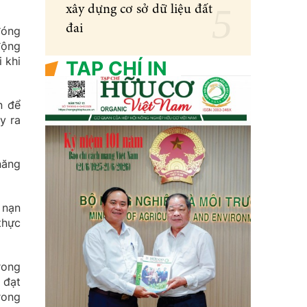
xây dựng cơ sở dữ liệu đất
đai
đóng
động
 khi
TẠP CHÍ IN
n để
y ra
năng
 nạn
thực
rong
 đạt
rong