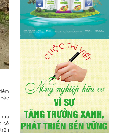
 đêm
 Bắc
 mưa
c có
trên