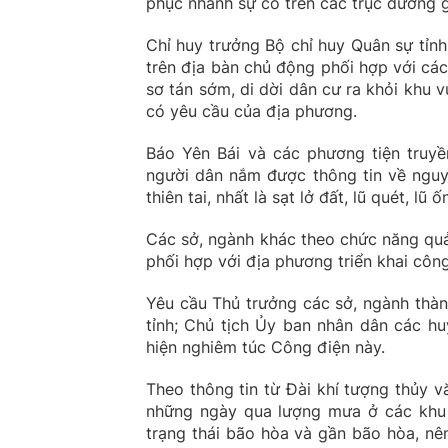
phục nhanh sự cố trên các trục đường g
Chỉ huy trưởng Bộ chỉ huy Quân sự tỉn
trên địa bàn chủ động phối hợp với các
sơ tán sớm, di dời dân cư ra khỏi khu v
có yêu cầu của địa phương.
Báo Yên Bái và các phương tiện truyề
người dân nắm được thông tin về nguy 
thiên tai, nhất là sạt lở đất, lũ quét, lũ
Các sở, ngành khác theo chức năng qu
phối hợp với địa phương triển khai công
Yêu cầu Thủ trưởng các sở, ngành thàn
tỉnh; Chủ tịch Ủy ban nhân dân các hu
hiện nghiêm túc Công điện này.
Theo thông tin từ Đài khí tượng thủy v
những ngày qua lượng mưa ở các khu v
trạng thái bão hòa và gần bão hòa, nên