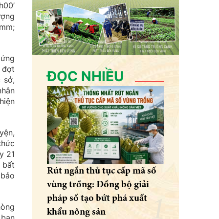
h00’
ượng
2mm;
 ứng
 đợt
ĐỌC NHIỀU
 sở,
nhân
hiện
yện,
chức
y 21
 bất
Rút ngắn thủ tục cấp mã số
 bảo
vùng trồng: Đồng bộ giải
pháp số tạo bứt phá xuất
hòng
khẩu nông sản
 ban