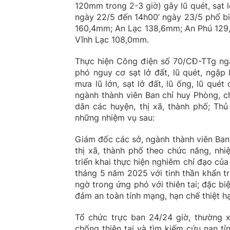
120mm trong 2-3 giờ) gây lũ quét, sạt l
ngày 22/5 đến 14h00’ ngày 23/5 phổ b
160,4mm; An Lạc 138,6mm; An Phú 129,
Vĩnh Lạc 108,0mm.
Thực hiện Công điện số 70/CĐ-TTg ngà
phó nguy cơ sạt lở đất, lũ quét, ngập
mưa lũ lớn, sạt lở đất, lũ ống, lũ qué
ngành thành viên Ban chỉ huy Phòng, c
dân các huyện, thị xã, thành phố; Thủ
những nhiệm vụ sau:
Giám đốc các sở, ngành thành viên Ban
thị xã, thành phố theo chức năng, nh
triển khai thực hiện nghiêm chỉ đạo c
tháng 5 năm 2025 với tinh thần khẩn trư
ngờ trong ứng phó với thiên tai; đặc biệ
đảm an toàn tính mạng, hạn chế thiệt h
Tổ chức trực ban 24/24 giờ, thường 
chống thiên tai và tìm kiếm cứu nạn t