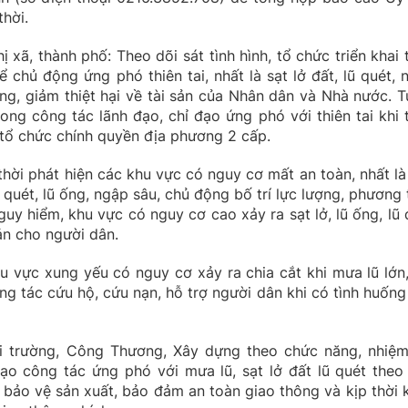
thời.
 xã, thành phố: Theo dõi sát tình hình, tổ chức triển khai 
ể chủ động ứng phó thiên tai, nhất là sạt lở đất, lũ quét, 
ng, giảm thiệt hại về tài sản của Nhân dân và Nhà nước. T
ong công tác lãnh đạo, chỉ đạo ứng phó với thiên tai khi 
, tổ chức chính quyền địa phương 2 cấp.
thời phát hiện các khu vực có nguy cơ mất an toàn, nhất là
 quét, lũ ống, ngập sâu, chủ động bố trí lực lượng, phương t
guy hiểm, khu vực có nguy cơ cao xảy ra sạt lở, lũ ống, lũ 
ản cho người dân.
hu vực xung yếu có nguy cơ xảy ra chia cắt khi mưa lũ lớn,
công tác cứu hộ, cứu nạn, hỗ trợ người dân khi có tình huống
 trường, Công Thương, Xây dựng theo chức năng, nhiệm
o công tác ứng phó với mưa lũ, sạt lở đất lũ quét theo
 bảo vệ sản xuất, bảo đảm an toàn giao thông và kịp thời 