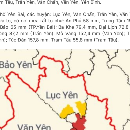
ạm Tấu, Trấn Yên, Văn Chấn, Văn Yên, Yên Bình.
phố Yên Bái, các huyện: Lục Yên, Văn Chấn, Trấn Yên, Văn 
ưa to, có nơi mưa rất to như: An Phú 58 mm, Trung Tâm 1
Bảo 65 mm (TP.Yên Bái); Ba Khe 79,4 mm, Đại Lịch 72,
ồng 87,2 mm (Trấn Yên); Mỏ Vàng 152,4 mm (Văn Yên); T
nh); Túc Đán 157,8 mm, Trạm Tấu 55,8 mm (Trạm Tấu).