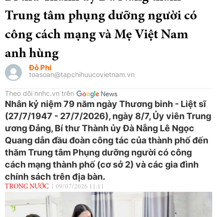
Trung tâm phụng dưỡng người có
công cách mạng và Mẹ Việt Nam
anh hùng
Đỗ Phi
toasoan@tapchihuucovietnam.vn
Theo dõi nnhc.vn trên
Nhân kỷ niệm 79 năm ngày Thương binh - Liệt sĩ
(27/7/1947 - 27/7/2026), ngày 8/7, Ủy viên Trung
ương Đảng, Bí thư Thành ủy Đà Nẵng Lê Ngọc
Quang dẫn đầu đoàn công tác của thành phố đến
thăm Trung tâm Phụng dưỡng người có công
cách mạng thành phố (cơ sở 2) và các gia đình
chính sách trên địa bàn.
TRONG NƯỚC
09/07/2026 11:11