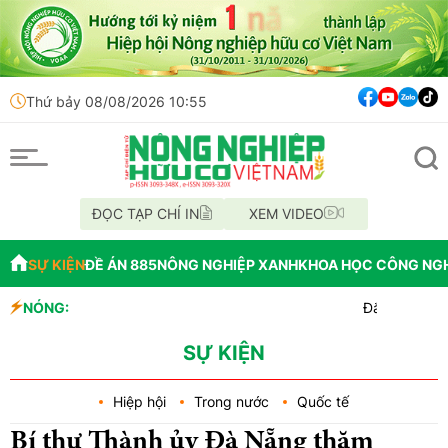
Thứ bảy 08/08/2026 10:55
ĐỌC TẠP CHÍ IN
XEM VIDEO
SỰ KIỆN
ĐỀ ÁN 885
NÔNG NGHIỆP XANH
KHOA HỌC CÔNG NG
NÓNG:
Đắk Lắk tổ chức diễu
Vĩnh Long phát hiện 
Tổ chức lấy mẫu AND 70
SỰ KIỆN
Hiệp hội
Trong nước
Quốc tế
Bí thư Thành ủy Đà Nẵng thăm