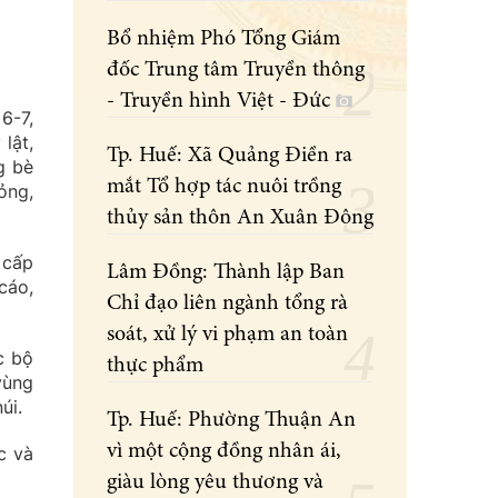
Bổ nhiệm Phó Tổng Giám
đốc Trung tâm Truyền thông
- Truyền hình Việt - Đức
6-7,
lật,
Tp. Huế: Xã Quảng Điền ra
g bè
mắt Tổ hợp tác nuôi trồng
ỏng,
thủy sản thôn An Xuân Đông
 cấp
Lâm Đồng: Thành lập Ban
cáo,
Chỉ đạo liên ngành tổng rà
soát, xử lý vi phạm an toàn
c bộ
thực phẩm
vùng
úi.
Tp. Huế: Phường Thuận An
vì một cộng đồng nhân ái,
c và
giàu lòng yêu thương và