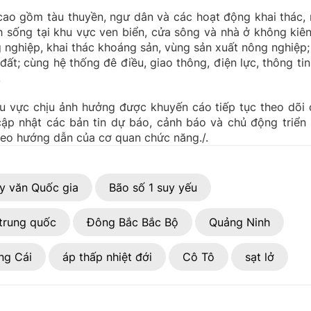
ao gồm tàu thuyền, ngư dân và các hoạt động khai thác, 
nh sống tại khu vực ven biển, cửa sông và nhà ở không kiên
g nghiệp, khai thác khoáng sản, vùng sản xuất nông nghiệp;
đất; cùng hệ thống đê điều, giao thông, điện lực, thông tin 
.
u vực chịu ảnh hưởng được khuyến cáo tiếp tục theo dõi 
ập nhật các bản tin dự báo, cảnh báo và chủ động triển 
heo hướng dẫn của cơ quan chức năng./.
y văn Quốc gia
Bão số 1 suy yếu
trung quốc
Đông Bắc Bắc Bộ
Quảng Ninh
ng Cái
áp thấp nhiệt đới
Cô Tô
sạt lở