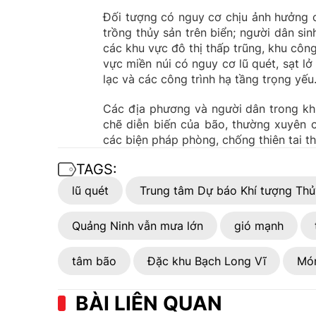
Đối tượng có nguy cơ chịu ảnh hưởng c
trồng thủy sản trên biển; người dân si
các khu vực đô thị thấp trũng, khu côn
vực miền núi có nguy cơ lũ quét, sạt lở 
lạc và các công trình hạ tầng trọng yếu
Các địa phương và người dân trong kh
chẽ diễn biến của bão, thường xuyên c
các biện pháp phòng, chống thiên tai t
TAGS:
lũ quét
Trung tâm Dự báo Khí tượng Thủ
Quảng Ninh vẫn mưa lớn
gió mạnh
tâm bão
Đặc khu Bạch Long Vĩ
Mó
BÀI LIÊN QUAN