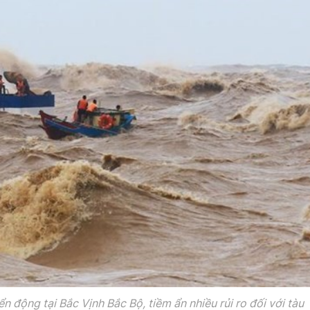
n động tại Bắc Vịnh Bắc Bộ, tiềm ẩn nhiều rủi ro đối với tàu