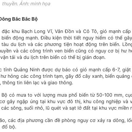
thuyền. Ảnh: minh họa
 Đông Bắc Bắc Bộ
 đặc khu Bạch Long Vĩ, Vân Đồn và Cô Tô, gió mạnh cấp 
 biển động mạnh. Điều kiện thời tiết nguy hiểm có thể gây 
, tàu du lịch và các phương tiện hoạt động trên biển. Lồn
thuyền và các công trình ven biển cũng có nguy cơ bị hư h
vận tải và du lịch trên biển có thể bị gián đoạn.
Bắc tỉnh Quảng Ninh được dự báo có gió mạnh cấp 6-7, giật
 hư hỏng các công trình tạm, gãy đổ cây xanh, biển quảng 
thông tin liên lạc và giao thông.
 Bộ có mưa to với lượng mưa phổ biến từ 50-100 mm, cụ
cơ gây ngập úng tại khu vực đô thị, khu công nghiệp và 
 các sông, suối nhỏ, lũ quét và sạt lở đất tại khu vực miền n
ão, các địa phương cần đề phòng nguy cơ xảy ra dông, lố
o đổ bộ.