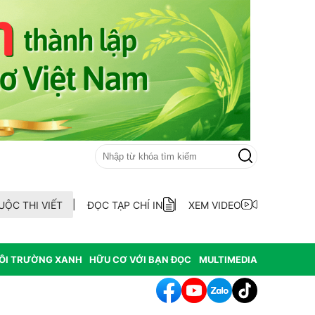
UỘC THI VIẾT
ĐỌC TẠP CHÍ IN
XEM VIDEO
ÔI TRƯỜNG XANH
HỮU CƠ VỚI BẠN ĐỌC
MULTIMEDIA
 bố quy hoạch chiến lược, chính thức đạt tiêu chí đô thị loại I