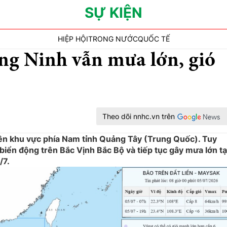
SỰ KIỆN
HIỆP HỘI
TRONG NƯỚC
QUỐC TẾ
ảng Ninh vẫn mưa lớn, gió
Theo dõi nnhc.vn trên
rên khu vực phía Nam tỉnh Quảng Tây (Trung Quốc). Tuy
biển động trên Bắc Vịnh Bắc Bộ và tiếp tục gây mưa lớn tạ
/7.