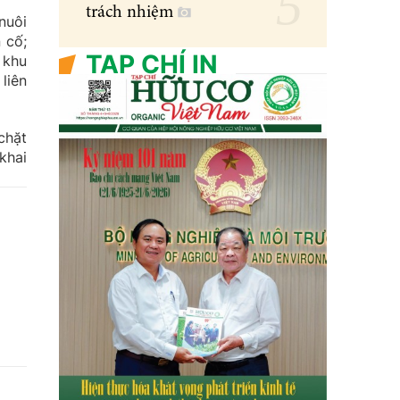
trách nhiệm
nuôi
 cố;
TẠP CHÍ IN
 khu
liên
chặt
khai