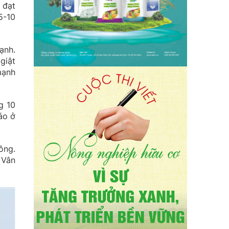
 đạt
5-10
ạnh.
giật
mạnh
g 10
áo ở
ông.
 Vân