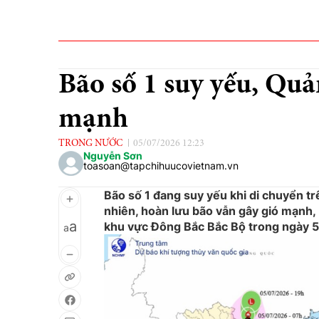
Bão số 1 suy yếu, Qu
mạnh
TRONG NƯỚC
05/07/2026 12:23
Nguyễn Sơn
toasoan@tapchihuucovietnam.vn
Bão số 1 đang suy yếu khi di chuyển t
nhiên, hoàn lưu bão vẫn gây gió mạnh, 
a
khu vực Đông Bắc Bắc Bộ trong ngày 5
a