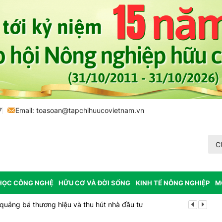
7
Email:
toasoan@tapchihuucovietnam.vn
C
HỌC CÔNG NGHỆ
HỮU CƠ VÀ ĐỜI SỐNG
KINH TẾ NÔNG NGHIỆP
M
 quảng bá thương hiệu và thu hút nhà đầu tư
Bắc Ninh công