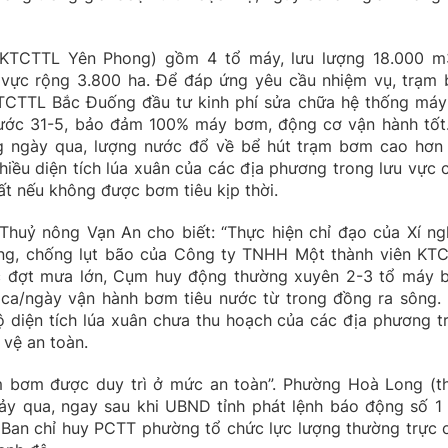
p KTCTTL Yên Phong) gồm 4 tổ máy, lưu lượng 18.000 m
 vực rộng 3.800 ha. Để đáp ứng yêu cầu nhiệm vụ, trạm
CTTL Bắc Đuống đầu tư kinh phí sửa chữa hệ thống máy
ước 31-5, bảo đảm 100% máy bơm, động cơ vận hành tốt
g ngày qua, lượng nước đổ về bể hút trạm bơm cao hơn
 nhiều diện tích lúa xuân của các địa phương trong lưu vực 
t nếu không được bơm tiêu kịp thời.
uỷ nông Vạn An cho biết: “Thực hiện chỉ đạo của Xí ng
g, chống lụt bão của Công ty TNHH Một thành viên KT
ác đợt mưa lớn, Cụm huy động thường xuyên 2-3 tổ máy 
ca/ngày vận hành bơm tiêu nước từ trong đồng ra sông.
bộ diện tích lúa xuân chưa thu hoạch của các địa phương t
vệ an toàn.
ạm bơm được duy trì ở mức an toàn”. Phường Hoà Long (t
y qua, ngay sau khi UBND tỉnh phát lệnh báo động số 1 
 Ban chỉ huy PCTT phường tổ chức lực lượng thường trực 