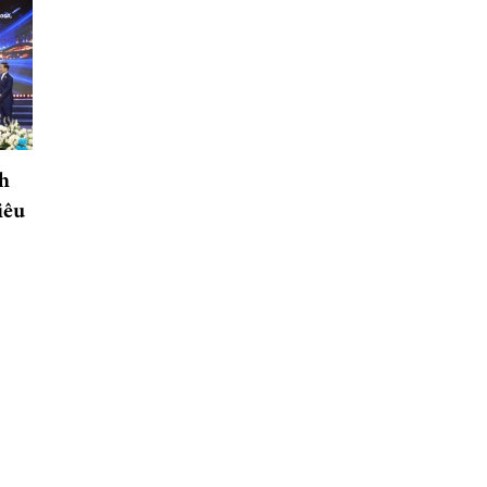
h
iêu