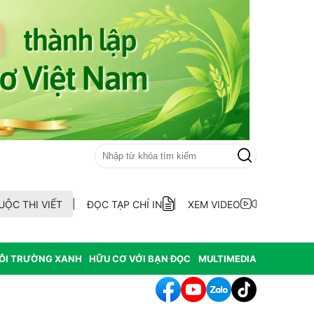
UỘC THI VIẾT
ĐỌC TẠP CHÍ IN
XEM VIDEO
ÔI TRƯỜNG XANH
HỮU CƠ VỚI BẠN ĐỌC
MULTIMEDIA
ên cánh đồng Mường Than