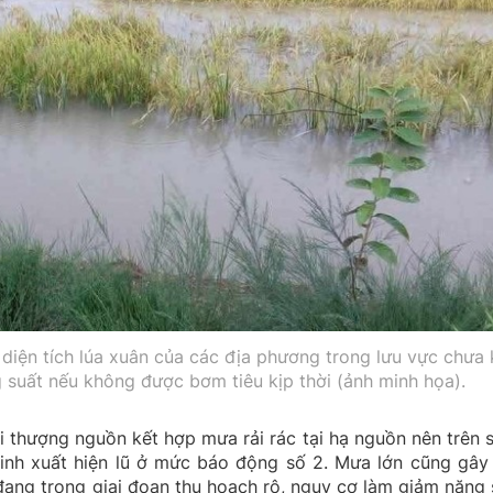
diện tích lúa xuân của các địa phương trong lưu vực chưa 
 suất nếu không được bơm tiêu kịp thời (ảnh minh họa).
tại thượng nguồn kết hợp mưa rải rác tại hạ nguồn nên trên 
inh xuất hiện lũ ở mức báo động số 2. Mưa lớn cũng gây
 đang trong giai đoạn thu hoạch rộ, nguy cơ làm giảm năng 