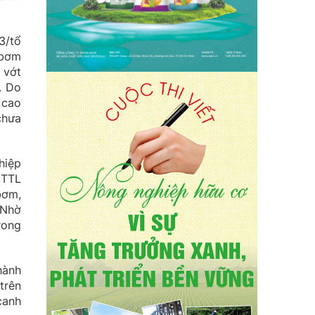
3/tổ
 bơm
 vớt
. Do
 cao
chưa
hiệp
CTTL
bơm,
 Nhờ
rong
hành
trên
canh