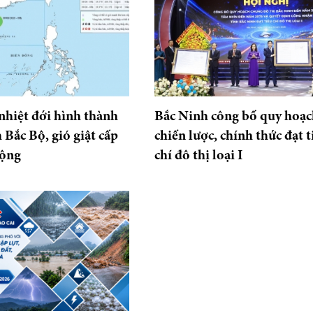
nhiệt đới hình thành
Bắc Ninh công bố quy hoạc
 Bắc Bộ, gió giật cấp
chiến lược, chính thức đạt t
động
chí đô thị loại I