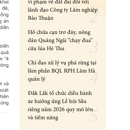
khai
vi phạm về đất đai đối với
 đê,
lãnh đạo Công ty Lâm nghiệp
uống
Bảo Thuận
g án
diễn
Hồ chứa cạn trơ đáy, nông
dân Quảng Ngãi “chạy đua”
biến
cứu lúa Hè Thu
 quả
m “4
Chỉ đạo xử lý vụ phá rừng tại
ướng
lâm phần BQL RPH Lâm Hà
quản lý
i và
soát
Đắk Lắk tổ chức diễu hành
hiên
xe hưởng ứng Lễ hội Sầu
 ứng
riêng năm 2026 quy mô lớn
và tiềm năng