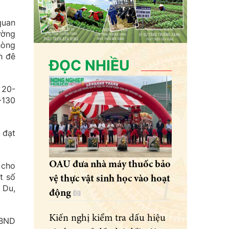
quan
ường
hòng
h đê
ĐỌC NHIỀU
 20-
-130
 đạt
OAU đưa nhà máy thuốc bảo
 cho
t số
vệ thực vật sinh học vào hoạt
 Du,
động
Kiến nghị kiểm tra dấu hiệu
UBND