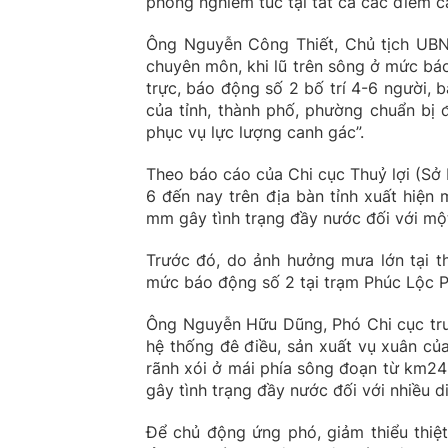
phòng nghiêm túc tại tất cả các điếm c
Ông Nguyễn Công Thiết, Chủ tịch UB
chuyên môn, khi lũ trên sông ở mức bá
trực, báo động số 2 bố trí 4-6 người, 
của tỉnh, thành phố, phường chuẩn bị 
phục vụ lực lượng canh gác”.
Theo báo cáo của Chi cục Thuỷ lợi (Sở 
6 đến nay trên địa bàn tỉnh xuất hiện
mm gây tình trạng đầy nước đối với một
Trước đó, do ảnh hưởng mưa lớn tại t
mức báo động số 2 tại trạm Phúc Lộc P
Ông Nguyễn Hữu Dũng, Phó Chi cục trưở
hệ thống đê điều, sản xuất vụ xuân củ
rãnh xói ở mái phía sông đoạn từ km2
gây tình trạng đầy nước đối với nhiều d
Để chủ động ứng phó, giảm thiểu thiệ