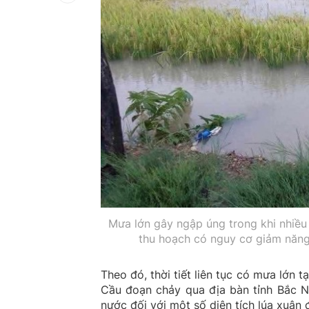
Mưa lớn gây ngập úng trong khi nhiều 
thu hoạch có nguy cơ giảm năng
Theo đó, thời tiết liên tục có mưa lớn 
Cầu đoạn chảy qua địa bàn tỉnh Bắc N
nước đối với một số diện tích lúa xuân