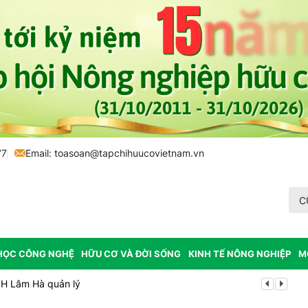
77
Email:
toasoan@tapchihuucovietnam.vn
C
HỌC CÔNG NGHỆ
HỮU CƠ VÀ ĐỜI SỐNG
KINH TẾ NÔNG NGHIỆP
M
PH Lâm Hà quản lý
Mùa xanh tr