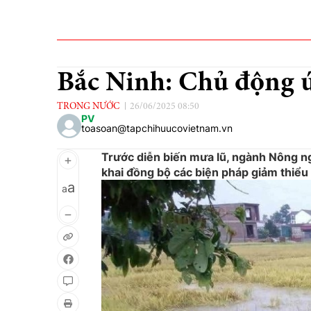
Bắc Ninh: Chủ động ứ
TRONG NƯỚC
26/06/2025 08:50
PV
toasoan@tapchihuucovietnam.vn
Trước diễn biến mưa lũ, ngành Nông ngh
khai đồng bộ các biện pháp giảm thiểu th
a
a