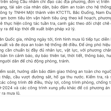
 trên sông Cầu nhằm chỉ đạo các địa phương, đơn vị triển 
ạng, tài sản của nhân dân, bảo đảm an toàn cho hệ thống
2 Công ty TNHH Một thành viên KTCTTL Bắc Đuống, Nam Đ
rạm bơm tiêu lớn vận hành tiêu úng theo kế hoạch, phươn
ê thực hiện công tác tuần tra, canh gác theo dõi chặt chẽ 
y ra để kịp thời đề xuất biện pháp xử lý.
 Quốc gia, những ngày tới, tình hình mưa lũ tiếp tục diễn 
xuất và đe dọa an toàn hệ thống đê điều. Để ứng phó hiệu
ơng cần chuẩn bị đầy đủ nhân lực, vật lực, với phương châ
 bản tin cảnh báo, dự báo thiên tai, thời tiết, thông báo, h
 người dân để chủ động phòng, tránh.
 kiểm soát, hướng dẫn bảo đảm giao thông an toàn cho ngườ
g thấp, cầu vượt đường sắt, hố ga thu nước. Kiểm tra, rà 
các công trình đê điều, thủy lợi, công trình phòng, chống t
g 9-2024 và các công trình xung yếu khác để có phương án
 ra mưa lũ.