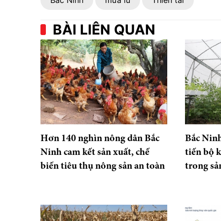
Bắc Ninh
mưa lũ
Thiên tai
BÀI LIÊN QUAN
Hơn 140 nghìn nông dân Bắc
Bắc Nin
Ninh cam kết sản xuất, chế
tiến bộ 
biến tiêu thụ nông sản an toàn
trong sả