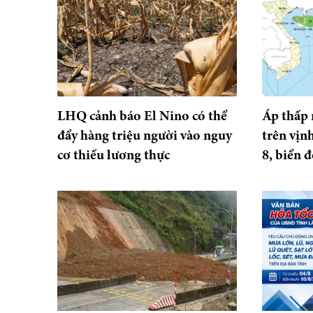
LHQ cảnh báo El Nino có thể
Áp thấp 
đẩy hàng triệu người vào nguy
trên vịnh
cơ thiếu lương thực
8, biển 