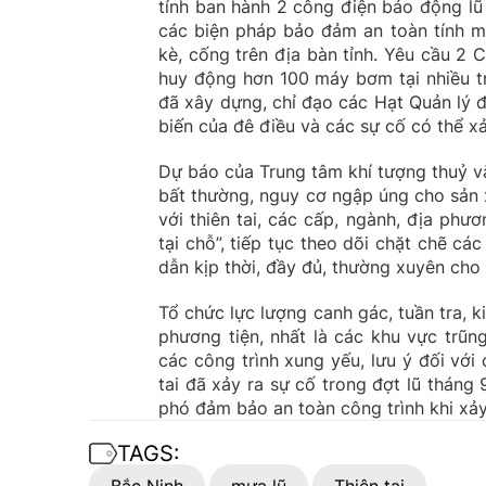
tỉnh ban hành 2 công điện báo động lũ
các biện pháp bảo đảm an toàn tính m
kè, cống trên địa bàn tỉnh. Yêu cầu 
huy động hơn 100 máy bơm tại nhiều t
đã xây dựng, chỉ đạo các Hạt Quản lý đ
biến của đê điều và các sự cố có thể xả
Dự báo của Trung tâm khí tượng thuỷ văn
bất thường, nguy cơ ngập úng cho sản 
với thiên tai, các cấp, ngành, địa phư
tại chỗ”, tiếp tục theo dõi chặt chẽ các
dẫn kịp thời, đầy đủ, thường xuyên cho
Tổ chức lực lượng canh gác, tuần tra,
phương tiện, nhất là các khu vực trũn
các công trình xung yếu, lưu ý đối với 
tai đã xảy ra sự cố trong đợt lũ thán
phó đảm bảo an toàn công trình khi xảy
TAGS: