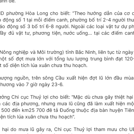
anh đê.
ND phường Hòa Long cho biết: “Theo hướng dẫn của cơ 
o động số 1 tại mỗi điếm canh, phường bố trí 2-4 người th
báo động số 3 bố trí 6-8 người. Ngoài các loại vật tư dự p
đầy đủ vật tư, phương tiện, nước uống… tại các điếm can
Nông nghiệp và Môi trường) tỉnh Bắc Ninh, liên tục từ ngày
 một số đợt mưa lớn với tổng lưu lượng trung bình đạt 120
 số diện tích lúa xuân chưa thu hoạch.
hượng nguồn, trên sông Cầu xuất hiện đợt lũ lớn đầu mùa
hương vào 7 giờ ngày 23-6.
ng Chi cục Thuỷ lợi cho biết: "Mặc dù chưa gây thiệt hại
a các địa phương, nhưng mưa lũ cũng đã làm xuất hiện mộ
4 500 đến km25 700 đê tả Đuống thuộc địa bàn huyện Tiên
iện tích lúa xuân chưa thu hoạch".
t hại do mưa lũ gây ra, Chi cục Thuỷ lợi tham mưu cho 