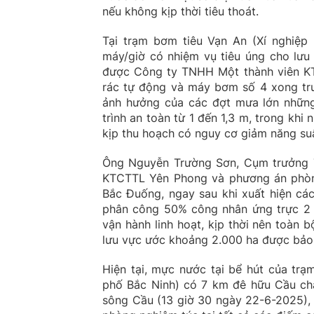
nếu không kịp thời tiêu thoát.
Tại trạm bơm tiêu Vạn An (Xí nghiệ
máy/giờ có nhiệm vụ tiêu úng cho lưu
được Công ty TNHH Một thành viên KT
rác tự động và máy bơm số 4 xong tr
ảnh hưởng của các đợt mưa lớn nhữn
trình an toàn từ 1 đến 1,3 m, trong khi
kịp thu hoạch có nguy cơ giảm năng suấ
Ông Nguyễn Trường Sơn, Cụm trưởng Th
KTCTTL Yên Phong và phương án phòn
Bắc Đuống, ngay sau khi xuất hiện c
phân công 50% công nhân ứng trực 2 
vận hành linh hoạt, kịp thời nên toàn 
lưu vực ước khoảng 2.000 ha được bảo 
Hiện tại, mực nước tại bể hút của tr
phố Bắc Ninh) có 7 km đê hữu Cầu chả
sông Cầu (13 giờ 30 ngày 22-6-2025),