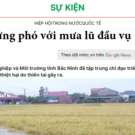
SỰ KIỆN
HIỆP HỘI
TRONG NƯỚC
QUỐC TẾ
ng phó với mưa lũ đầu vụ
Theo dõi nnhc.vn trên
iệp và Môi trường tỉnh Bắc Ninh đã tập trung chỉ đạo tri
iệt hại do thiên tai gây ra.