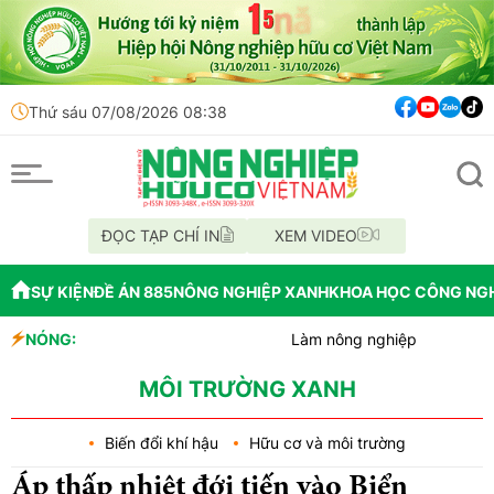
Thứ sáu 07/08/2026 08:38
ĐỌC TẠP CHÍ IN
XEM VIDEO
SỰ KIỆN
ĐỀ ÁN 885
NÔNG NGHIỆP XANH
KHOA HỌC CÔNG NG
NÓNG:
Làm nông nghiệp hữu cơ: Khó hôm n
TP.HCM siết tiến độ cấp mã số vùng 
Cà Mau: Người dân tự nguyện giao n
MÔI TRƯỜNG XANH
Biến đổi khí hậu
Hữu cơ và môi trường
Áp thấp nhiệt đới tiến vào Biển