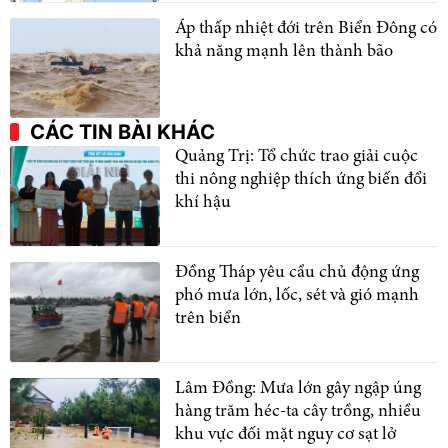
Áp thấp nhiệt đới trên Biển Đông có
khả năng mạnh lên thành bão
CÁC TIN BÀI KHÁC
Quảng Trị: Tổ chức trao giải cuộc
thi nông nghiệp thích ứng biến đổi
khí hậu
Đồng Tháp yêu cầu chủ động ứng
phó mưa lớn, lốc, sét và gió mạnh
trên biển
Lâm Đồng: Mưa lớn gây ngập úng
hàng trăm héc-ta cây trồng, nhiều
khu vực đối mặt nguy cơ sạt lở