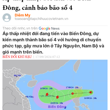
Đông, cảnh báo bão số 4
Diễm My
toasoan@tapchihuucovietnam.vn
Theo dõi nnhc.vn trên
Áp thấp nhiệt đới đang tiến vào Biển Đông, dự
kiến mạnh thành bão số 4 với hướng di chuyển
phức tạp, gây mưa lớn ở Tây Nguyên, Nam Bộ và
gió mạnh trên biển.
BIẾN ĐỔI KHÍ HẬU
17/09/2024 07:12