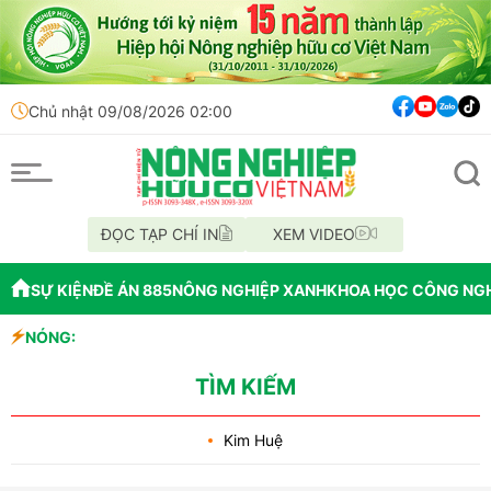
Chủ nhật 09/08/2026 02:00
ĐỌC TẠP CHÍ IN
XEM VIDEO
SỰ KIỆN
ĐỀ ÁN 885
NÔNG NGHIỆP XANH
KHOA HỌC CÔNG NG
NÓNG:
quy mô lớn và tiềm năng
TÌM KIẾM
Kim Huệ