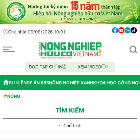
Chủ nhật 09/08/2026 10:01
ĐỌC TẠP CHÍ IN
XEM VIDEO
SỰ KIỆN
ĐỀ ÁN 885
NÔNG NGHIỆP XANH
KHOA HỌC CÔNG NG
NÓNG:
uy mô lớn và tiềm năng
TÌM KIẾM
Chế Linh