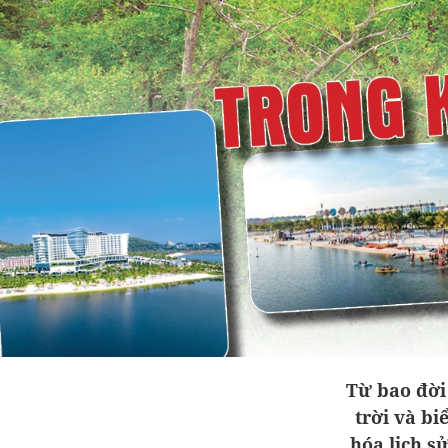
Từ bao đời 
trời và bi
hóa lịch s