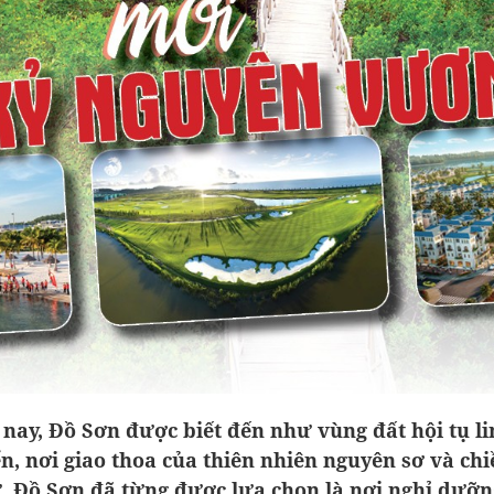
nay, Đồ Sơn được biết đến như vùng đất hội tụ li
ển, nơi giao thoa của thiên nhiên nguyên sơ và ch
ử. Đồ Sơn đã từng được lựa chọn là nơi nghỉ dưỡ