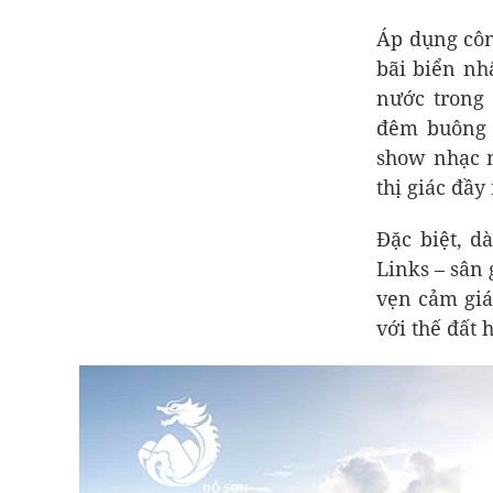
Áp dụng côn
bãi biển nh
nước trong
đêm buông x
show nhạc n
thị giác đầy
Đặc biệt, d
Links – sân 
vẹn cảm giá
với thế đất 