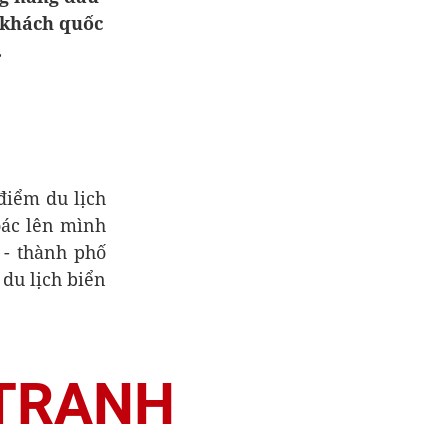
u khách quốc
.
điểm du lịch
oác lên mình
 - thành phố
 du lịch biển
 TRANH