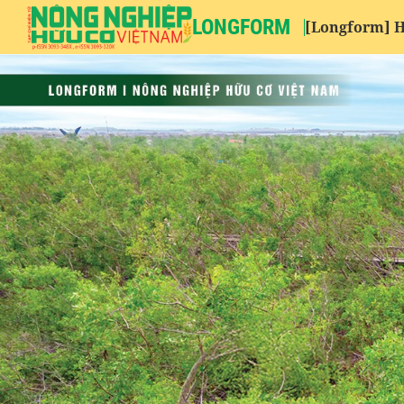
LONGFORM
[Longform] H