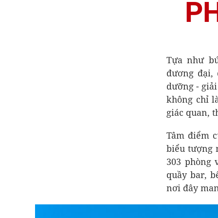
PH
Tựa như bứ
đương đại,
dưỡng - giải
không chỉ l
giác quan, 
Tâm điểm c
biểu tượng 
303 phòng v
quầy bar, b
nơi đây man