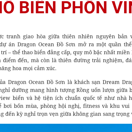
Ố BIỂN PHỒN V
c tranh giao hòa giữa thiên nhiên nguyên bản v
 dự án Dragon Ocean Đồ Sơn mở ra một quần thể 
 trí – thể thao biển đẳng cấp, quy mô bậc nhất miền
à điểm đến, mà còn là thiên đường trải nghiệm, đ
thăng hoa mọi cảm xúc.
ủa Dragon Ocean Đồ Sơn là khách sạn Dream Drag
nghỉ dưỡng mang hình tượng Rồng uốn lượn giữa bi
iew biển và hệ tiện ích chuẩn quốc tế như nhà 
ể bơi bốn mùa, phòng hội nghị, fitness và khu vui 
g đến kỳ nghỉ trọn vẹn giữa không gian sang trọng v