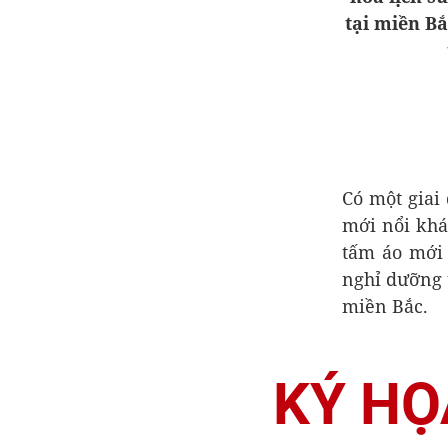
tại miền Bắ
Có một giai
mới nổi khá
tấm áo mới 
nghỉ dưỡng t
miền Bắc.
KÝ HỌ