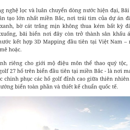
g nghệ lọc và luân chuyển dòng nước hiện đại, Bãi
ân tạo lớn nhất miền Bắc, nơi trái tim của dự án đ
 xanh, bờ cát trắng mịn không thua kém bất kỳ đ
uống, bãi biển nơi đây còn trở thành sân khấu 
ước kết hợp 3D Mapping đầu tiên tại Việt Nam – 
 mê hoặc.
ành riêng cho giới mộ điệu môn thể thao quý tộc,
golf 27 hố trên biển đầu tiên tại miền Bắc - là nơi 
c chinh phục các hố golf đỉnh cao giữa thiên nhiên
hướng biển toàn phần và thiết kế chuẩn quốc tế.