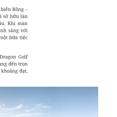
 biển Rồng –
ã sở hữu làn
âu. Khi màn
ánh sáng với
một bữa tiệc
 Dragon Golf
mang đến trọn
 khoáng đạt,