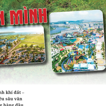
nh khí đất –
iều sâu văn
ng hàng đầu