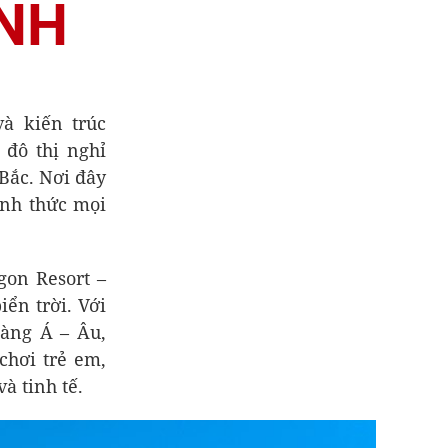
INH
à kiến trúc
đô thị nghỉ
 Bắc. Nơi đây
ánh thức mọi
on Resort –
ển trời. Với
hàng Á – Âu,
chơi trẻ em,
à tinh tế.